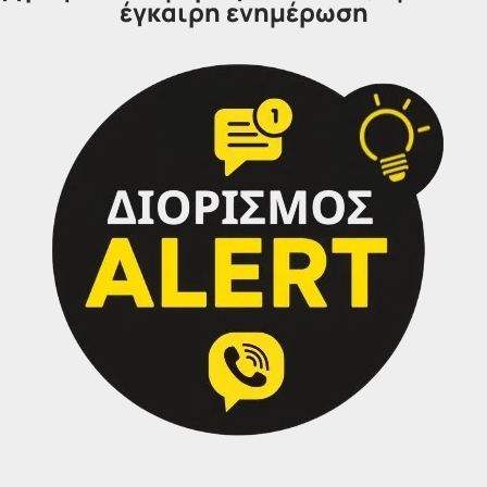
έγκαιρη ενημέρωση
 ανέργων με έμφαση κυρίως σε ευπαθείς ομάδες πληθυσμού που αντιμετωπί
 και τη ΔΥΠΑ.
Ο οριστικός πίνακας κατάταξης ανέργων περιλαμβάνει 
ασφάλιση.
 και αντικειμενικό τρόπο, με βάση τα προβλεπόμενα κριτήρια της εγκεκριμ
α να ενημερωθούν για την ηλεκτρονική τους αίτηση και τη μοριοδότησή του
αρτέλα της αντίστοιχης αίτησής τους ή
κόλλου της αίτησής τους και σε περίπτωση αποκλεισμού τους, για το λόγο
λησης (ΚΠΑ2) καθώς η διαδικασία ενημέρωσης και υπόδειξής τους σ
ί μέσω τηλεφωνικής ή ηλεκτρονικής επικοινωνίας. Για την προσκόμιση
και για κάθε άλλη πληροφορία, οι ωφελούμενοι μπορούν να ενημερωθούν από