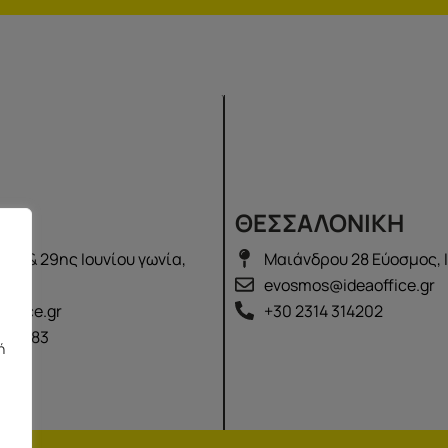
Σ
ΘΕΣΣΑΛΟΝΙΚΗ
λά & 29ης Ιουνίου γωνία,
Μαιάνδρου 28 Εύοσμος, 
2100
evosmos@ideaoffice.gr
office.gr
+30 2314 314202
 02583
ή