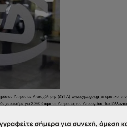
 Δημόσιας Υπηρεσίας Απασχόλησης (ΔΥΠΑ)
www.dypa.gov.
gr
οι οριστικοί πί
ύς χαρακτήρα για 2.260 άτομα
σε Υπηρεσίες του Υπουργείου Περιβάλλοντος
Υπηρεσίες Υποδοχής και Ταυτοποίησης – ΥΠΥΤ)»
στην ηλεκτρο
-proghrammaton-koinofelous-kharaktira-se-2260-atoma-se-ypiresies-toy-ypoyrg
γγραφείτε σήμερα για συνεχή, άμεση κ
ies-ypodokhis-kai-tautopiisis-ypyt