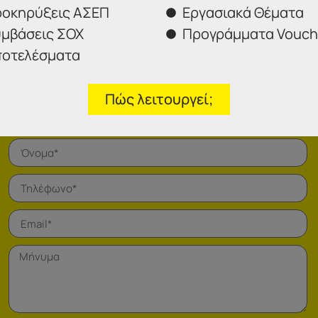
οκηρύξεις ΑΣΕΠ
Εργασιακά Θέματα
μβάσεις ΣΟΧ
Προγράμματα Vouch
οτελέσματα
Πώς λειτουργεί;
Φόρμα επικοινωνίας