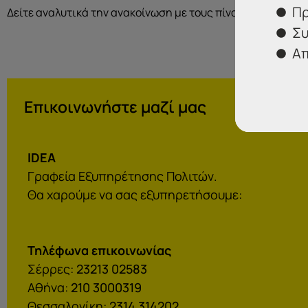
Πρ
Δείτε αναλυτικά την ανακοίνωση με τους πίνακες
ΕΔΩ
Συ
Απ
Επικοινωνήστε μαζί μας
IDEA
Γραφεία Εξυπηρέτησης Πολιτών.
Θα χαρούμε να σας εξυπηρετήσουμε:
Τηλέφωνα επικοινωνίας
Σέρρες:
23213 02583
Αθήνα:
210 3000319
Θεσσαλονίκη:
2314 314202