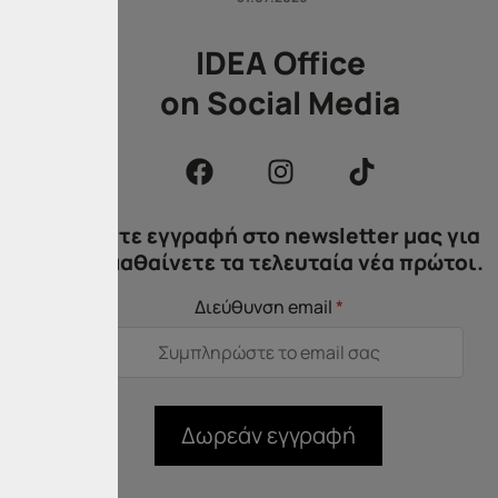
ζουν
IDEA Office
τους
on Social Media
ένης
ς με
Κάντε εγγραφή στο newsletter μας για
να μαθαίνετε τα τελευταία νέα πρώτοι.
 που
Διεύθυνση email
*
τους
 των
 τον
Δωρεάν εγγραφή