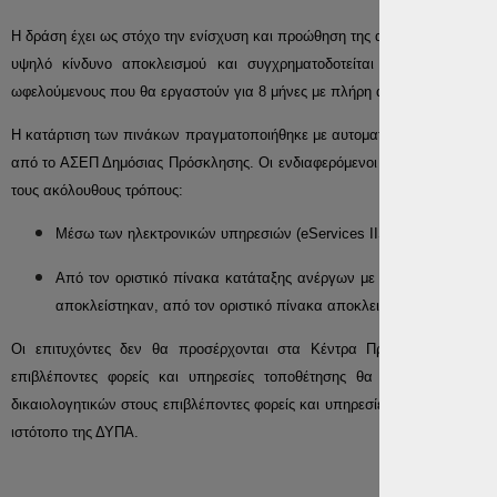
Η δράση έχει ως στόχο την ενίσχυση και προώθηση της απασχόλησης των
υψηλό κίνδυνο αποκλεισμού και συγχρηματοδοτείται από το ΕΣΠΑ
ωφελούμενους που θα εργαστούν για 8 μήνες με πλήρη απασχόληση και 
Η κατάρτιση των πινάκων πραγματοποιήθηκε με αυτοματοποιημένο, διαφανή
από το ΑΣΕΠ Δημόσιας Πρόσκλησης. Οι ενδιαφερόμενοι έχουν τη δυνατότητ
τους ακόλουθους τρόπους:
Μέσω των ηλεκτρονικών υπηρεσιών (eServices IIS) της ΔΥΠΑ στην κ
Από τον οριστικό πίνακα κατάταξης ανέργων με τον αριθμό πρωτο
αποκλείστηκαν, από τον οριστικό πίνακα αποκλειομένων.
Οι επιτυχόντες δεν θα προσέρχονται στα Κέντρα Προώθησης Απασχό
επιβλέποντες φορείς και υπηρεσίες τοποθέτησης θα πραγματοποιηθε
δικαιολογητικών στους επιβλέποντες φορείς και υπηρεσίες τοποθέτησης 
ιστότοπο της ΔΥΠΑ.