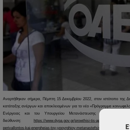
Αναρτήθηκαν σήμερα, Πέμπτη 15 Δεκεμβρίου 2022, στον ιστότοπο της
κατάταξης ανέργων και αποκλειομένων για το νέο «
Πρόγραμμα κοινωφελο
Ενέργειας και του Υπουργείου Μετανάστευσης και Ασύλου (
διεύθυνση:
https://www.dypa.gov.gr/prowthisi-tis-apaskholisis-meso
Ε
perivallontos-kai-energheias-toy-ypoyrghioy-metanastefsis-kai-asyloy-ypires