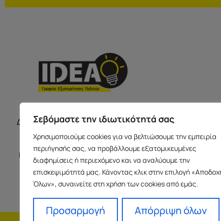
ΣΕΡΡΕ
ΩΡΑΡΙΟ ΚΑΤΑΣΤΗΜΑΤΩΝ
Σεβόμαστε την ιδιωτικότητά σας
Δευτέρα με Παρασκευή 09:00-17:00
Παύλου Με
Χρησιμοποιούμε cookies για να βελτιώσουμε την εμπειρία
Ισόγειο 6
περιήγησής σας, να προβάλλουμε εξατομικευμένες
info@idea
διαφημίσεις ή περιεχόμενο και να αναλύουμε την
+30 23213
επισκεψιμότητά μας. Κάνοντας κλικ στην επιλογή «Αποδοχ
Όλων», συναινείτε στη χρήση των cookies από εμάς.
Προσαρμογή
Απόρριψη όλων