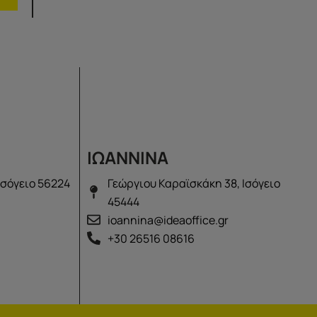
ΙΩΑΝΝΙΝΑ
Ισόγειο 56224
Γεώργιου Καραϊσκάκη 38, Ισόγειο
45444
ioannina@ideaoffice.gr
+30 26516 08616