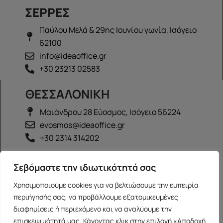
ΣΕΡΡΕΣ
Παύλου Μελά & 29ης Ιουνίου γωνία, Ισόγειο
62100
info@ideaoffice.gr
+30 23213 02583
ΘΕΣΣΑΛΟΝΙΚΗ
Μαιάνδρου 28 Εύοσμος, Ισόγειο 56224
evosmos@ideaoffice.gr
+30 2314 314202
ΙΩΑΝΝΙΝΑ
Σεβόμαστε την ιδιωτικότητά σας
Γεώργιου Καραϊσκάκη 38, Ισόγειο 45444
Χρησιμοποιούμε cookies για να βελτιώσουμε την εμπειρία
ioannina@ideaoffice.gr
περιήγησής σας, να προβάλλουμε εξατομικευμένες
+30 26516 08616
διαφημίσεις ή περιεχόμενο και να αναλύουμε την
επισκεψιμότητά μας. Κάνοντας κλικ στην επιλογή «Αποδοχή