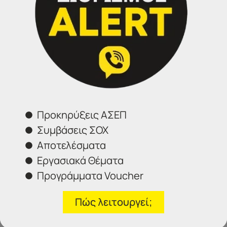
Τηλέφωνα επικοινωνίας
Σέρρες:
23213 02583
Αθήνα:
210 3000319
Θεσσαλονίκη:
2314 314202
Ιωάννινα:
26516 08616
Προκηρύξεις ΑΣΕΠ
Φόρμα επικοινωνίας
Συμβάσεις ΣΟΧ
Αποτελέσματα
Εργασιακά Θέματα
Προγράμματα Voucher
Πώς λειτουργεί;