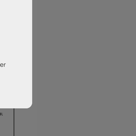
er
ση
αι