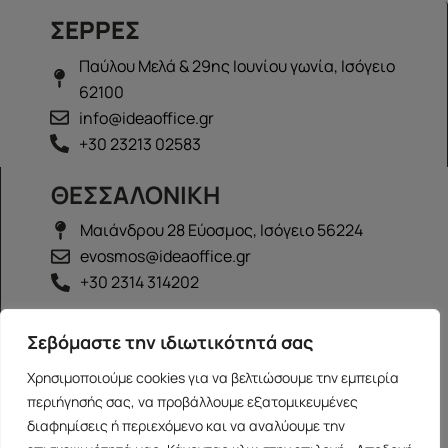
ΣΕΡΡΕΣ
Παύλου Μελά & 29ης Ιουνίου γωνία, Ισόγειο
62100
info@ideaoffice.gr
+30 23213 02583
ΘΕΣΣΑΛΟΝΙΚΗ
Μαιάνδρου 28 Εύοσμος, Ισόγειο 56224
evosmos@ideaoffice.gr
+30 2314 314202
ΙΩΑΝΝΙΝΑ
Σεβόμαστε την ιδιωτικότητά σας
Γεώργιου Καραϊσκάκη 38, Ισόγειο 45444
Χρησιμοποιούμε cookies για να βελτιώσουμε την εμπειρία
ioannina@ideaoffice.gr
περιήγησής σας, να προβάλλουμε εξατομικευμένες
+30 26516 08616
διαφημίσεις ή περιεχόμενο και να αναλύουμε την