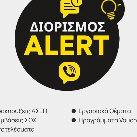
/μήνα)
οκηρύξεις ΑΣΕΠ
Εργασιακά Θέματα
νες): 336 (4/μήνα)
μβάσεις ΣΟΧ
Προγράμματα Vouch
οτελέσματα