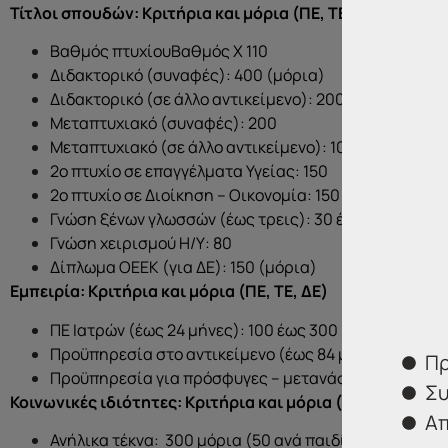
Τίτλοι σπουδών: Κριτήρια και μόρια (ΠΕ, ΤΕ, ΔΕ)
Βαθμός πτυχίουΒαθμός Χ 110
Διδακτορικό (συναφές): 400 (μόρια)
Διδακτορικό (σε άλλο αντικείμενο): 200
Μεταπτυχιακό (συναφές): 200
Μεταπτυχιακό (σε άλλο αντικείμενο): 100
2ο πτυχίο σε επαγγέλματα Υγείας: 150
2ο πτυχίο σε Διοίκηση – Οικονομία: 150
Γνώση ξένων γλωσσών (έως τρεις): 30 έως 70
Γνώση χειρισμού Η/Υ: 80
Δίπλωμα ΟΕΕΚ (για ΔΕ): 150 (μόρια)
Εμπειρία: Κριτήρια και μόρια (ΠΕ, ΤΕ, ΔΕ)
ΠΕ Ιατρών (έως 24 μήνες): 100 έως 300 (μόρια)
Προϋπηρεσία στο αντικείμενο (έως 84 μήνες): 588 (7
Πρ
Προϋπηρεσία για πρόσφυγες – μετανάστες (έως 84 μή
Συ
Κοινωνικές ιδιότητες: Κριτήρια και μόρια (ΠΕ, ΤΕ, ΔΕ)
Απ
Ανήλικα τέκνα: 300 μόρια (50 ανά παιδί)