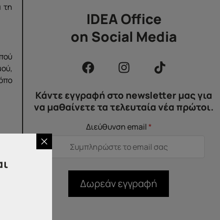
 τη
IDEA Office
on Social Media
πού
ού,
όπο
Κάντε εγγραφή στο newsletter μας για
να μαθαίνετε τα τελευταία νέα πρώτοι.
Διεύθυνση email
*
αι
ρες
Δωρεάν εγγραφή