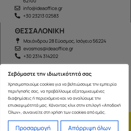
62100
info@ideaoffice.gr
+30 23213 02583
ΘΕΣΣΑΛΟΝΙΚΗ
Μαιάνδρου 28 Εύοσμος, Ισόγειο 56224
evosmos@ideaoffice.gr
+30 2314 314202
ΙΩΑΝΝΙΝΑ
Σεβόμαστε την ιδιωτικότητά σας
Γεώργιου Καραϊσκάκη 38, Ισόγειο 45444
Χρησιμοποιούμε cookies για να βελτιώσουμε την εμπειρία
ioannina@ideaoffice.gr
περιήγησής σας, να προβάλλουμε εξατομικευμένες
+30 26516 08616
διαφημίσεις ή περιεχόμενο και να αναλύουμε την
επισκεψιμότητά μας. Κάνοντας κλικ στην επιλογή «Αποδοχή
Όλων», συναινείτε στη χρήση των cookies από εμάς.
Η εταιρία
Προσωπικά δεδομένα
Franchise
Όροι Χρήσης
Προσαρμογή
Απόρριψη όλων