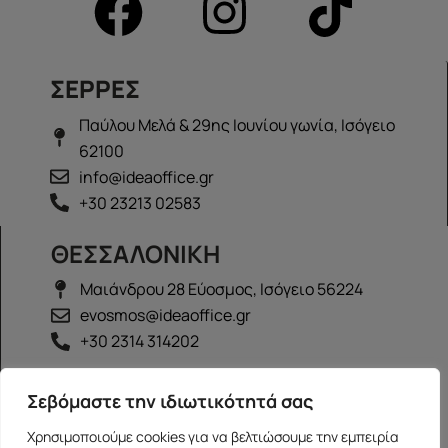
ΣΕΡΡΕΣ
Παύλου Μελά & 29ης Ιουνίου γωνία, Ισόγειο
62100
info@ideaoffice.gr
+30 23213 02583
ΘΕΣΣΑΛΟΝΙΚΗ
Μαιάνδρου 28 Εύοσμος, Ισόγειο 56224
evosmos@ideaoffice.gr
+30 2314 314202
ΙΩΑΝΝΙΝΑ
Σεβόμαστε την ιδιωτικότητά σας
Γεώργιου Καραϊσκάκη 38, Ισόγειο 45444
Χρησιμοποιούμε cookies για να βελτιώσουμε την εμπειρία