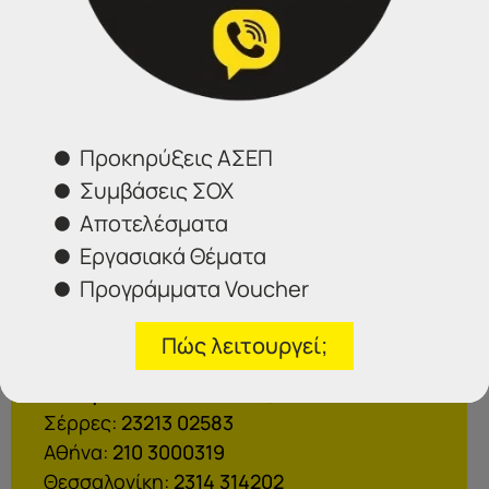
receipt”]
Προκηρύξεις ΑΣΕΠ
Επικοινωνήστε μαζί μας
Συμβάσεις ΣΟΧ
Αποτελέσματα
IDEA
Εργασιακά Θέματα
Γραφεία Εξυπηρέτησης Πολιτών.
Προγράμματα Voucher
Θα χαρούμε να σας εξυπηρετήσουμε:
Πώς λειτουργεί;
Τηλέφωνα επικοινωνίας
Σέρρες:
23213 02583
Αθήνα:
210 3000319
Θεσσαλονίκη:
2314 314202