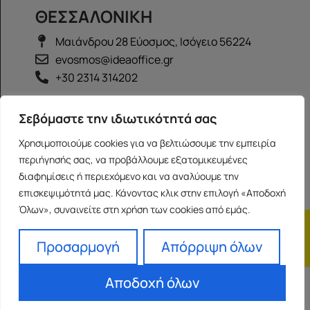
ΘΕΣΣΑΛΟΝΙΚΗ
Μαιάνδρου 28 Εύοσμος, Ισόγειο 56224
evosmos@ideaoffice.gr
+30 2314 314202
ΙΩΑΝΝΙΝΑ
Σεβόμαστε την ιδιωτικότητά σας
Γεώργιου Καραϊσκάκη 38, Ισόγειο 45444
Χρησιμοποιούμε cookies για να βελτιώσουμε την εμπειρία
ioannina@ideaoffice.gr
περιήγησής σας, να προβάλλουμε εξατομικευμένες
+30 26516 08616
διαφημίσεις ή περιεχόμενο και να αναλύουμε την
επισκεψιμότητά μας. Κάνοντας κλικ στην επιλογή «Αποδοχή
Όλων», συναινείτε στη χρήση των cookies από εμάς.
Η εταιρία
Προσωπικά δεδομένα
Franchise
Όροι Χρήσης
Προσαρμογή
Απόρριψη όλων
Αποδοχή όλων
Powered by