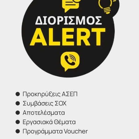
συμπλήρωση και ηλεκτρονική
υποβολή της αίτησης σας.
Τηλέφωνα επικοινωνίας:
IDEA Σέρρες: 2321302583
IDEA Eυοσμος: 2314 314202
Προκηρύξεις ΑΣΕΠ
[contact-form-7 id=”23466″ title=”contact dynamic
receipt”]
Συμβάσεις ΣΟΧ
Αποτελέσματα
Εργασιακά Θέματα
Προγράμματα Voucher