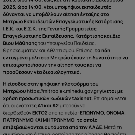
2023, ώρα 14:00
,
νέοι υποψήφιοι εκπαιδευτές
δύνανται να υποβάλλουν αίτηση ένταξης στο
Μητρώο Εκπαιδευτών Επαγγελματικής Κατάρτισης
Ι.Ε.Κ. και Ε.Σ.Κ. της Γενικής Γραμματείας
Επαγγελματικής Εκπαίδευσης, Κατάρτισης και Διά
Βίου Μάθησης
του Υπουργείου Παιδείας,
Θρησκευμάτων και Αθλητισμού. Επίσης,
τα ήδη
ενταγμένα μέλη στο Μητρώο έχουν τη δυνατότητα να
επικαιροποιήσουν την αίτησή τους και να
προσθέσουν νέα δικαιολογητικά.
Η είσοδος στην ψηφιακή πλατφόρμα του
Μητρώου
https://mitrooiek.minedu.gov.gr
γίνεται με
χρήση προσωπικών κωδικών taxisnet
. Επισημαίνεται
ότι οι ενότητες
Α1 και Α2
μπορούν να
διορθωθούν
ΕΚΤΟΣ
από τα πεδία:
ΕΠΩΝΥΜΟ, ΟΝΟΜΑ,
ΠΑΤΡΩΝΥΜΟ ΚΑΙ ΜΗΤΡΩΝΥΜΟ, τα οποία
επιβεβαιώνονται αυτόματα από την ΑΑΔΕ
. Μετά τη
συμπλήρωση ή επικαιροποίηση της αίτησης θα πρέπει