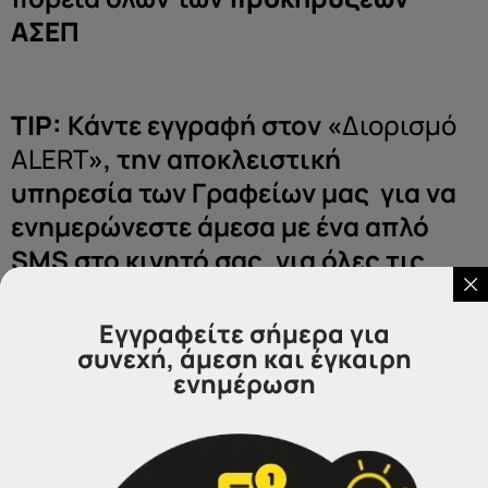
ΑΣΕΠ
ΤΙP:
Κάντε εγγραφή στον «
Διορισμό
ALERT
», την αποκλειστική
υπηρεσία των Γραφείων μας για να
ενημερώνεστε άμεσα με ένα απλό
SMS στο κινητό σας, για όλες τις
προκηρύξεις που αφορούν την
ειδικότητα σας. Εγγραφή
ΕΔΩ
Εγγραφείτε σήμερα για
συνεχή, άμεση και έγκαιρη
ενημέρωση
Τα Γραφεία IDEA αναλαμβάνουν,
κατόπιν ραντεβού αλλά και
εξ’αποστάσεως την επιτυχή