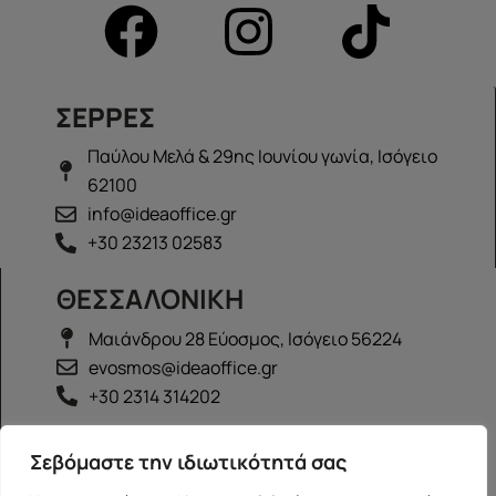
ΣΕΡΡΕΣ
Παύλου Μελά & 29ης Ιουνίου γωνία, Ισόγειο
62100
info@ideaoffice.gr
+30 23213 02583
ΘΕΣΣΑΛΟΝΙΚΗ
Μαιάνδρου 28 Εύοσμος, Ισόγειο 56224
evosmos@ideaoffice.gr
+30 2314 314202
ΙΩΑΝΝΙΝΑ
Σεβόμαστε την ιδιωτικότητά σας
Γεώργιου Καραϊσκάκη 38, Ισόγειο 45444