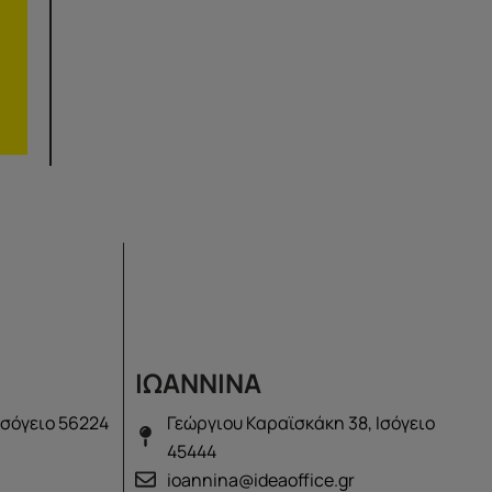
ΙΩΑΝΝΙΝΑ
Ισόγειο 56224
Γεώργιου Καραϊσκάκη 38, Ισόγειο
45444
ioannina@ideaoffice.gr