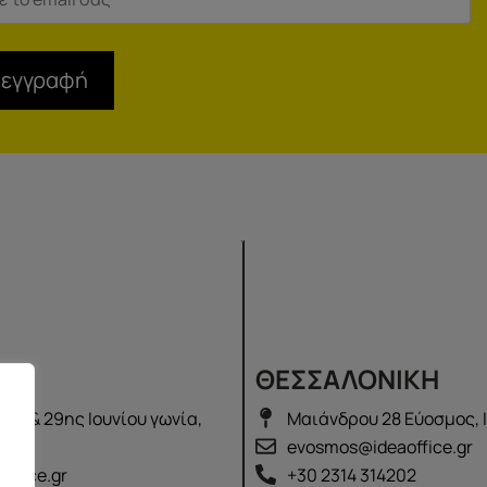
 εγγραφή
Σ
ΘΕΣΣΑΛΟΝΙΚΗ
λά & 29ης Ιουνίου γωνία,
Μαιάνδρου 28 Εύοσμος, 
2100
evosmos@ideaoffice.gr
office.gr
+30 2314 314202