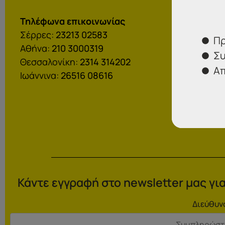
Τηλέφωνα επικοινωνίας
Σέρρες:
23213 02583
Πρ
Αθήνα:
210 3000319
Συ
Θεσσαλονίκη:
2314 314202
Απ
Ιωάννινα:
26516 08616
Κάντε εγγραφή στο newsletter μας για
Διεύθυν