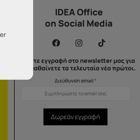
IDEA Office
on Social Media
er
Κάντε εγγραφή στο newsletter μας για
να μαθαίνετε τα τελευταία νέα πρώτοι.
Διεύθυνση email
*
Δωρεάν εγγραφή