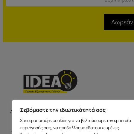
Δωρεάν
ΣΕΡΡΕ
ΩΡΑΡΙΟ ΚΑΤΑΣΤΗΜΑΤΩΝ
Σεβόμαστε την ιδιωτικότητά σας
Δευτέρα με Παρασκευή 09:00-17:00
Παύλου Με
Χρησιμοποιούμε cookies για να βελτιώσουμε την εμπειρία
Ισόγειο 6
περιήγησής σας, να προβάλλουμε εξατομικευμένες
info@idea