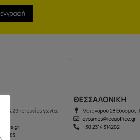
 εγγραφή
Σ
ΘΕΣΣΑΛΟΝΙΚΗ
λά & 29ης Ιουνίου γωνία,
Μαιάνδρου 28 Εύοσμος, 
2100
evosmos@ideaoffice.gr
office.gr
+30 2314 314202
 02583
ή