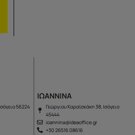
ΙΩΑΝΝΙΝΑ
Ισόγειο 56224
Γεώργιου Καραϊσκάκη 38, Ισόγειο
45444
ioannina@ideaoffice.gr
+30 26516 08616