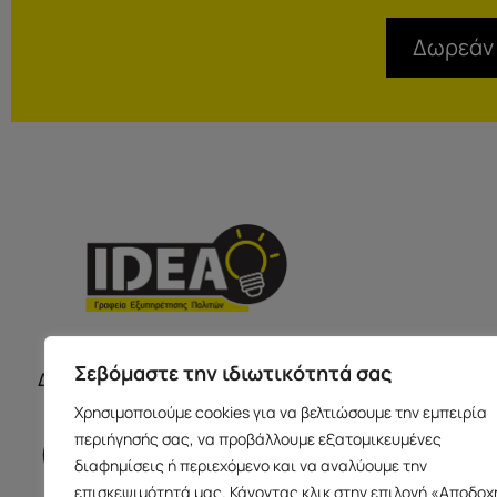
Δωρεάν
ΣΕΡΡΕ
ΩΡΑΡΙΟ ΚΑΤΑΣΤΗΜΑΤΩΝ
Σεβόμαστε την ιδιωτικότητά σας
Δευτέρα με Παρασκευή 09:00-17:00
Παύλου Με
Χρησιμοποιούμε cookies για να βελτιώσουμε την εμπειρία
Ισόγειο 6
περιήγησής σας, να προβάλλουμε εξατομικευμένες
info@idea
διαφημίσεις ή περιεχόμενο και να αναλύουμε την
+30 23213
επισκεψιμότητά μας. Κάνοντας κλικ στην επιλογή «Αποδοχ