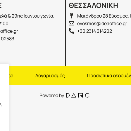
Σ
ΘΕΣΣΑΛΟΝΙΚΗ
λά & 29ης Ιουνίου γωνία,
Μαιάνδρου 28 Εύοσμος, 
2100
evosmos@ideaoffice.gr
office.gr
+30 2314 314202
 02583
nchise
Λογαριασμός
Προσωπικά δεδομέ
Powered by
ή