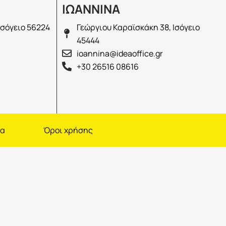
ΙΩΑΝΝΙΝΑ
Ισόγειο 56224
Γεώργιου Καραϊσκάκη 38, Ισόγειο
45444
ioannina@ideaoffice.gr
+30 26516 08616
να
Όροι χρήσης