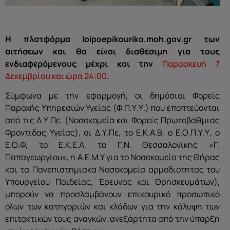
Η πλατφόρμα loipoepikouriko.moh.gov.gr των
αιτήσεων και θα είναι διαθέσιμη για τους
ενδιαφερόμενους μέχρι και την
Παρασκευή 7
Δεκεμβρίου και ώρα 24:00
.
Σύμφωνα με την εφαρμογή, οι δημόσιοι Φορείς
Παροχής Υπηρεσιών Υγείας (Φ.Π.Υ.Υ.) που εποπτεύονται
από τις Δ.Υ.Πε. (Νοσοκομεία και Φορείς Πρωτοβάθμιας
Φροντίδας Υγείας), οι Δ.Υ.Πε, το Ε.Κ.Α.Β, ο Ε.Ο.Π.Υ.Υ, ο
Ε.Ο.Φ, το Ε.Κ.Ε.Α, το Γ.Ν. Θεσσαλονίκης «Γ.
Παπαγεωργίου», η Α.Ε.Μ.Υ για το Νοσοκομείο της Θήρας
και τα Πανεπιστημιακά Νοσοκομεία αρμοδιότητας του
Υπουργείου Παιδείας, Έρευνας και Θρησκευμάτων),
μπορούν να προσλαμβάνουν επικουρικό προσωπικό
όλων των κατηγοριών και κλάδων για την κάλυψη των
επιτακτικών τους αναγκών, ανεξάρτητα από την ύπαρξη