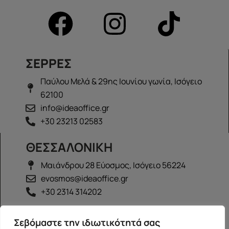
ΣΕΡΡΕΣ
Παύλου Μελά & 29ης Ιουνίου γωνία, Ισόγειο
62100
info@ideaoffice.gr
+30 23213 02583
ΘΕΣΣΑΛΟΝΙΚΗ
Μαιάνδρου 28 Εύοσμος, Ισόγειο 56224
evosmos@ideaoffice.gr
+30 2314 314202
ΙΩΑΝΝΙΝΑ
Σεβόμαστε την ιδιωτικότητά σας