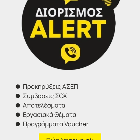
έναν αξιόπιστο και διαφανή μηχανισμό έγκαιρης
κάλυψης αναγκών σε νοσηλευτικό και παραϊατρικό
προσωπικό, διασφαλίζοντας έτσι την επαρκή
στελέχωση των Νοσοκομείων και των Κέντρων Υγείας
όλης της χώρας.
ΑΝΑΛΑΜΒΑΝΟΥΜΕ ΤΗΝ ΕΠΙΤΥΧΗ ΣΥΜΠΛΗΡΩΣΗ ΤΗΣ
ΑΙΤΗΣΗΣ ΣΑΣ
ΣΥΜΠΛΗΡΩΣΤΕ ΤΗΝ ΑΙΤΗΣΗ ΕΝΔΙΑΦΕΡΟΝΤΟΣ Η
ΕΠΙΚΟΙΝΩΝΗΣΤΕ ΜΕ ΤΟ 2314 314202
Προκηρύξεις ΑΣΕΠ
[contact-form-7 id=”23442″ title=”contact_copy”]
Συμβάσεις ΣΟΧ
Αποτελέσματα
Εργασιακά Θέματα
Προγράμματα Voucher
Επικοινωνήστε μαζί μας