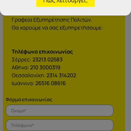
Πώς λειτουργεί;
IDEA
Γραφεία Εξυπηρέτησης Πολιτών.
Θα χαρούμε να σας εξυπηρετήσουμε:
Τηλέφωνα επικοινωνίας
Σέρρες:
23213 02583
Αθήνα:
210 3000319
Θεσσαλονίκη:
2314 314202
Ιωάννινα:
26516 08616
Φόρμα επικοινωνίας