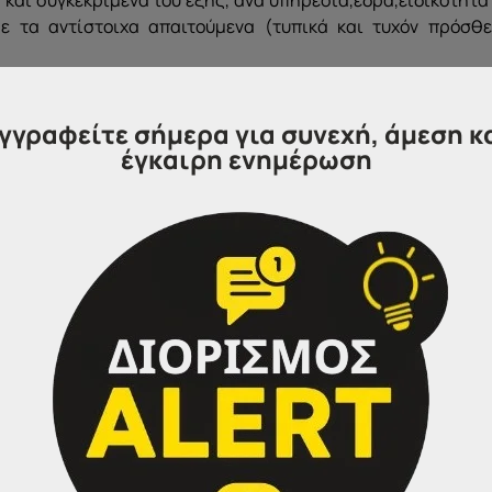
με τα αντίστοιχα απαιτούμενα (τυπικά και τυχόν πρόσθε
γγραφείτε σήμερα για συνεχή, άμεση κ
έγκαιρη ενημέρωση
ση με κωδικό ΕΝΤΥΠΟ ΑΣΕΠ ΣΟΧ.6 και να την υποβάλουν, ε
ς πρόσωπο, εφόσον η εξουσιοδότηση φέρει την υπογραφή τ
μένη επιστολή, στα γραφεία της υπηρεσίας μας στην ακόλ
Πολιτικής και Αθλητισμού Δήμου Σερρών, Βενιζέλου 139, Τ
ης υπόψη κας Αικατερίνης Μοναχέλη (τηλ. επικοινωνίας: 2
ο εμπρόθεσμο των αιτήσεων κρίνεται με βάση την ημερομη