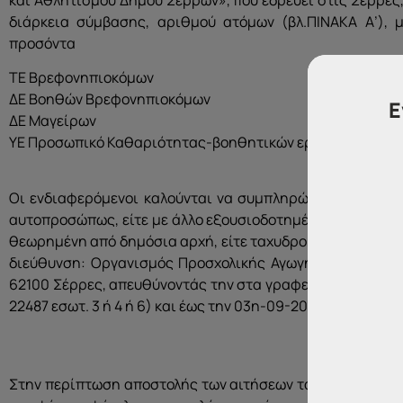
διάρκεια σύμβασης, αριθμού ατόμων (βλ.ΠΙΝΑΚΑ Α’), 
προσόντα
ΤΕ Βρεφονηπιοκόμων
ΔΕ Βοηθών Βρεφονηπιοκόμων
Ε
ΔΕ Μαγείρων
ΥΕ Προσωπικό Καθαριότητας-βοηθητικών εργασιών
Οι ενδιαφερόμενοι καλούνται να συμπληρώσουν την αίτη
αυτοπροσώπως, είτε με άλλο εξουσιοδοτημένο από αυτού
θεωρημένη από δημόσια αρχή, είτε ταχυδρομικά με συστη
διεύθυνση: Οργανισμός Προσχολικής Αγωγής Κοινωνικής 
62100 Σέρρες, απευθύνοντάς την στα γραφεία της διοίκησ
22487 εσωτ. 3 ή 4 ή 6) και έως την 03η-09-2018.
Στην περίπτωση αποστολής των αιτήσεων ταχυδρομικώς τ