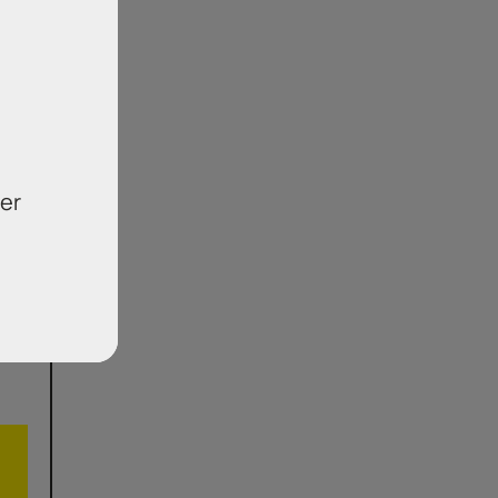
μενη
της
ηση
ηρης
της
er
του