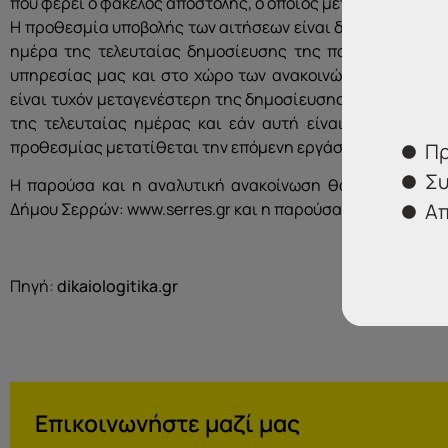
που φέρει ο φάκελος αποστολής, ο οποίος μετά την αποσφ
Η προθεσμία υποβολής των αιτήσεων είναι δέκα (10) ημέρ
ημέρα της τελευταίας δημοσίευσης της παρούσας σε τ
υπηρεσίας μας και στο χώρο των ανακοινώσεων του δη
είναι τυχόν μεταγενέστερη της δημοσίευσης στις εφημερ
της τελευταίας ημέρας και εάν αυτή είναι, κατά νόμο,
προθεσμίας μετατίθεται την επόμενη εργάσιμη ημέρα.
Πρ
Συ
Η παρούσα και η αναλυτική ανακοίνωση θα αναρτηθούν 
Απ
Δήμου Σερρών: www.serres.gr και η παρούσα θα δημοσιευτ
Πηγή:
dikaiologitika.gr
Επικοινωνήστε μαζί μας