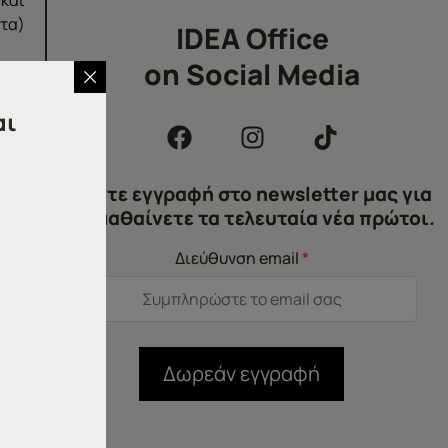
τα)
IDEA Office
on Social Media
αι
Κάντε εγγραφή στο newsletter μας για
να μαθαίνετε τα τελευταία νέα πρώτοι.
ίτε
ους
Διεύθυνση email
*
ουθη
.Κ.
3210
Δωρεάν εγγραφή
νία