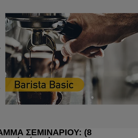
ν
ο
έ
α
ή
ν
ΜΜΑ ΣΕΜΙΝΑΡΙΟΥ: (8