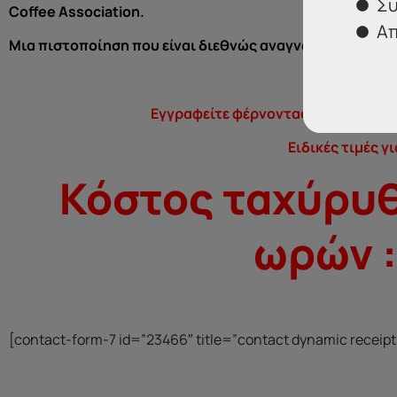
Συ
Coffee
Association.
Απ
Μια πιστοποίηση που είναι διεθνώς αναγνωρισμένη και θ
Εγγραφείτε φέρνοντας και ένα φίλο-
Ειδικές τιμές γ
Κόστος ταχύρυθ
ωρών :
[contact-form-7 id=”23466″ title=”contact dynamic receipt