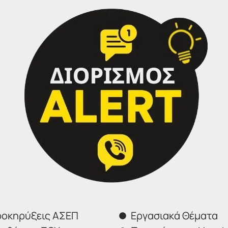
ση παρακολούθησης και εξασφαλίζεται η συμμετοχή 
οκηρύξεις ΑΣΕΠ
Εργασιακά Θέματα
ς ανώτερης στον χώρο
πιστοποίησης, SCA – Specia