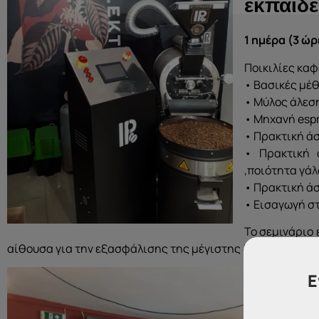
εκπαιδε
1 ημέρα (3 ώ
Ποικιλίες καφ
• Βασικές μέ
• Μύλος άλεσ
• Μηχανή esp
• Πρακτική ά
• Πρακτική 
,ποιότητα γά
• Πρακτική άσ
• Εισαγωγή στ
To σεμινάριο 
αίθουσα για την εξασφάλισης της μέγιστης δυνατής μετα
Ε