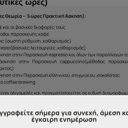
υτικές ώρες)
ρες Θεωρία – 5 ώρες Πρακτική Άσκηση):
έ και οι βασικές διαφορές τους
θοδοι παρασκευής καφέ
ης (σωστή ρύθμιση ,καθαρισμός)
resso(βασικές λειτουργίες ,καθαρισμός)
σκηση στην Παρασκευή espresso και όλων των παραλλαγών τ
άσκηση στην Παρασκευή cappuccino(μέθοδος παρασκε
λακτος)
κηση στην Παρασκευή ελληνικού ,στιγμιαίου ,σοκολάτας
ο coffee brewing
είναι ολιγομελές και πραγματοποιείται σε ειδική διαμορφω
δοτικότητας.
γγραφείτε σήμερα για συνεχή, άμεση κ
έγκαιρη ενημέρωση