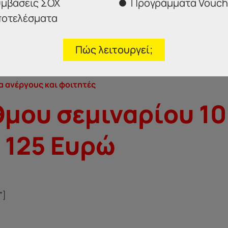
μβάσεις ΣΟΧ
Προγράμματα Vouch
οτελέσματα
α σας ανοίξει όλες τις πόρτες!
Πώς λειτουργεί;
η σας και θα έχετε Έκπτωση 10% και οι δύο!
ια ανέργους και φοιτητές
μου σεμιναρίου 10
 125 Ευρώ
”]