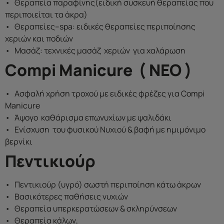
• Θεραπεία παραφίνης(ειδική συσκευή θεραπείας που
περιποιείται τα άκρα)
• Θεραπείες–spa: ειδικές θεραπείες περιποίησης
χεριών και ποδιών
• Μασάζ: τεχνικές μασάζ χεριών για χαλάρωση
Compi Manicure ( NEO )
• Ασφαλή χρήση τροχού με ειδικές φρέζες για Compi
Manicure
• Άψογο καθάρισμα επωνυχίων με ψαλιδάκι
• Ενίσχυση του φυσικού Νυχιού & βαφή με ημιμόνιμο
βερνίκι
Πεντικιούρ
• Πεντικιούρ (υγρό) σωστή περιποίηση κάτω άκρων
• Βασικότερες παθήσεις νυχιών
• Θεραπεία υπερκερατώσεων & σκληρύνσεων
• Θεραπεία κάλων,