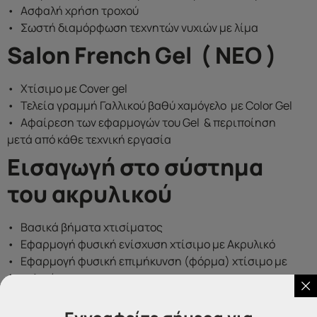
• Ασφαλή χρήση τροχού
• Σωστή διαμόρφωση τεχνητών νυχιών με λίμα
Salon French Gel ( ΝΕΟ )
• Χτίσιμο με Cover gel
• Τελεία γραμμή Γαλλικού βαθύ χαμόγελο με Color Gel
• Αφαίρεση των εφαρμογών του Gel & περιποίηση
μετά από κάθε τεχνική εργασία
Εισαγωγή στο σύστημα
του ακρυλικού
• Βασικά βήματα χτισίματος
• Εφαρμογή φυσική ενίσχυση χτίσιμο με Ακρυλικό
• Εφαρμογή φυσική επιμήκυνση (φόρμα) χτίσιμο με
Ακρυλικό
• Σχήματα ( Κλασικό τετράγωνο / Αμύγδαλο / Οβάλ )
• Ασφαλή χρήση τροχού