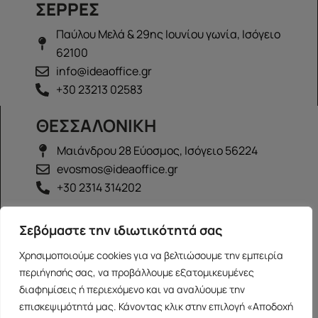
ΣΕΡΡΕΣ
Παύλου Μελά & 29ης Ιουνίου γωνία, Ισόγειο
62100
info@ideaoffice.gr
+30 23213 02583
ΘΕΣΣΑΛΟΝΙΚΗ
Μαιάνδρου 28 Εύοσμος, Ισόγειο 56224
evosmos@ideaoffice.gr
+30 2314 314202
ΙΩΑΝΝΙΝΑ
Σεβόμαστε την ιδιωτικότητά σας
Γεώργιου Καραϊσκάκη 38, Ισόγειο 45444
Χρησιμοποιούμε cookies για να βελτιώσουμε την εμπειρία
ioannina@ideaoffice.gr
περιήγησής σας, να προβάλλουμε εξατομικευμένες
+30 26516 08616
διαφημίσεις ή περιεχόμενο και να αναλύουμε την
επισκεψιμότητά μας. Κάνοντας κλικ στην επιλογή «Αποδοχή