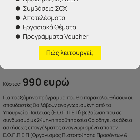
• Mermaid effect
Συμβάσεις ΣΟΧ
• Metal effect (mirror)
Αποτελέσματα
• Σφραγίδες
Εργασιακά Θέματα
• Dotting tools
Προγράμματα Voucher
• Σχέδια με ακρυλικά χρώματα
• Σχέδια με gel pasta
• Liquid Stone
Πώς λειτουργεί;
• 3D arylic Design ( σχέδια 3D)
Το πρόγραμμα διαρκεί 6 μήνες
990 ευρώ
Κόστος:
Για το εξάμηνο πρόγραμμα που θα παρακολουθήσουν οι
σπουδαστές θα λάβουν αναγνωρισμένη από το
Υπουργείο Παιδείας (Ε.Ο.Π.Π.Ε.Π) βεβαίωση που σε
συνδυασμό με 24μηνη προϋπηρεσία θα οδηγεί σε άδεια
ασκήσεως επαγγέλματος αναγνωρισμένη από τον
Ε.Ο.Π.Π.Ε.Π (Οργανισμός Πιστοποίησης Προσόντων &