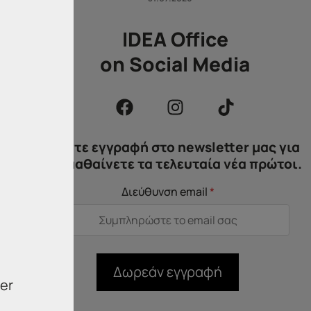
IDEA Office
on Social Media
ΗΤΑ
Κάντε εγγραφή στο newsletter μας για
να μαθαίνετε τα τελευταία νέα πρώτοι.
Διεύθυνση email
*
Δωρεάν εγγραφή
er