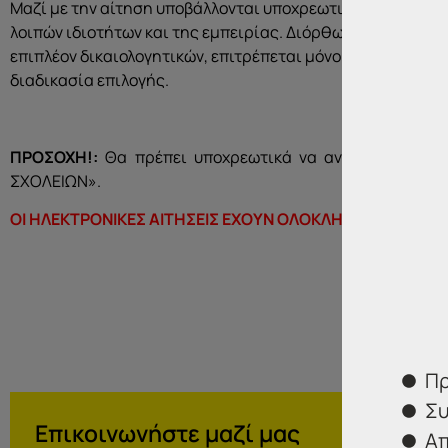
Μαζί με την αίτηση υποβάλλονται υποχρεωτικά τα απαιτού
λοιπών ιδιοτήτων και της εμπειρίας. Διόρθωση ή συμπλή
επιπλέον δικαιολογητικών, επιτρέπεται μόνο μέχρι τη λή
διαδικασία επιλογής.
ΠΡΟΣΟΧΗ!:
Θα πρέπει υποχρεωτικά να αναγραφεί ως θ
ΣΧΟΛΕΙΩΝ».
ΟΙ ΗΛΕΚΤΡΟΝΙΚΕΣ ΑΙΤΗΣΕΙΣ ΕΧΟΥΝ ΟΛΟΚΛΗΡΩΘΕΙ!
Πρ
Συ
Επικοινωνήστε μαζί μας
Απ