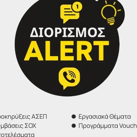
μενα δικαιολογητικά για την απόδειξη των προσόντων, των
ρωση των αιτήσεων καθώς και αντικατάσταση ή κατάθεση
ξη της προθεσμίας υποβολής των αιτήσεων συμμετοχής στη
έμα του ηλεκτρονικού μηνύματος η ένδειξη «ΚΑΘΑΡΙΟΤ
οκηρύξεις ΑΣΕΠ
Εργασιακά Θέματα
μβάσεις ΣΟΧ
Προγράμματα Vouch
οτελέσματα