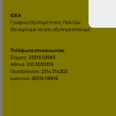
IDEA
Γραφεία Εξυπηρέτησης Πολιτών.
Θα χαρούμε να σας εξυπηρετήσουμε:
Τηλέφωνα επικοινωνίας
Σέρρες:
23213 02583
Αθήνα:
210 3000319
Θεσσαλονίκη:
2314 314202
Ιωάννινα:
26516 08616