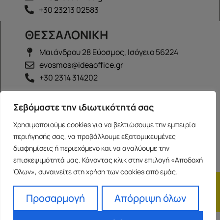
+30 23213 02583
ΘΕΣΣΑΛΟΝΙΚΗ
Μαιάνδρου 28 Εύοσμος, Ισόγειο 56224
evosmos@ideaoffice.gr
+30 2314 314202
ΙΩΑΝΝΙΝΑ
Σεβόμαστε την ιδιωτικότητά σας
Γεώργιου Καραϊσκάκη 38, Ισόγειο 45444
Χρησιμοποιούμε cookies για να βελτιώσουμε την εμπειρία
ioannina@ideaoffice.gr
περιήγησής σας, να προβάλλουμε εξατομικευμένες
+30 26516 08616
διαφημίσεις ή περιεχόμενο και να αναλύουμε την
επισκεψιμότητά μας. Κάνοντας κλικ στην επιλογή «Αποδοχή
Όλων», συναινείτε στη χρήση των cookies από εμάς.
Η εταιρία
Προσωπικά δεδομένα
Franchise
Όροι Χρήσης
Προσαρμογή
Απόρριψη όλων