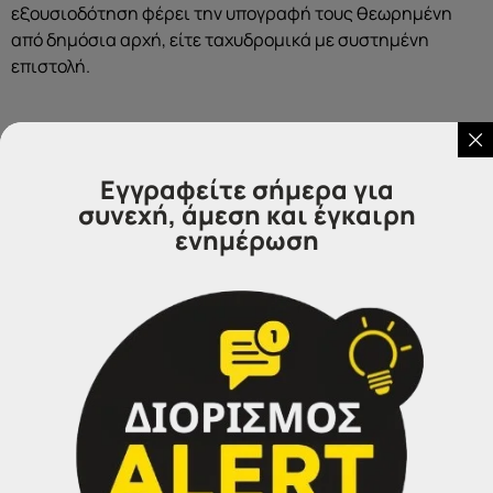
εξουσιοδότηση φέρει την υπογραφή τους θεωρημένη
από δημόσια αρχή, είτε ταχυδρομικά με συστημένη
επιστολή.
Εγγραφείτε σήμερα για
συνεχή, άμεση και έγκαιρη
Επικοινωνήστε μαζί μας
ενημέρωση
IDEA
Γραφεία Εξυπηρέτησης Πολιτών.
Θα χαρούμε να σας εξυπηρετήσουμε:
Τηλέφωνα επικοινωνίας
Σέρρες:
23213 02583