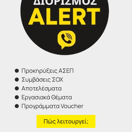
Θα χαρούμε να σας εξυπηρετήσουμε:
Τηλέφωνα επικοινωνίας
Σέρρες:
23213 02583
Αθήνα:
210 3000319
Θεσσαλονίκη:
2314 314202
Ιωάννινα:
26516 08616
Προκηρύξεις ΑΣΕΠ
Φόρμα επικοινωνίας
Συμβάσεις ΣΟΧ
Αποτελέσματα
Εργασιακά Θέματα
Προγράμματα Voucher
Πώς λειτουργεί;