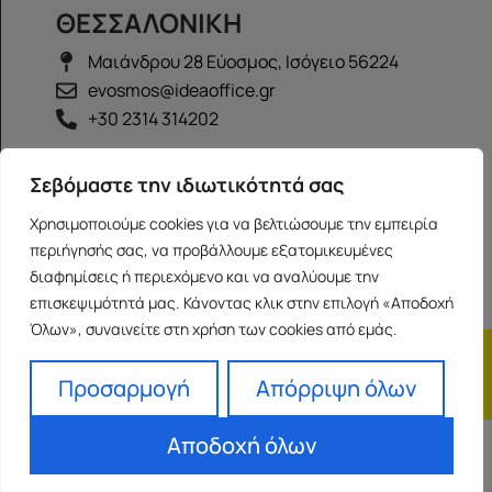
ΘΕΣΣΑΛΟΝΙΚΗ
Μαιάνδρου 28 Εύοσμος, Ισόγειο 56224
evosmos@ideaoffice.gr
+30 2314 314202
ΙΩΑΝΝΙΝΑ
Σεβόμαστε την ιδιωτικότητά σας
Γεώργιου Καραϊσκάκη 38, Ισόγειο 45444
Χρησιμοποιούμε cookies για να βελτιώσουμε την εμπειρία
ioannina@ideaoffice.gr
περιήγησής σας, να προβάλλουμε εξατομικευμένες
+30 26516 08616
διαφημίσεις ή περιεχόμενο και να αναλύουμε την
επισκεψιμότητά μας. Κάνοντας κλικ στην επιλογή «Αποδοχή
Όλων», συναινείτε στη χρήση των cookies από εμάς.
Η εταιρία
Προσωπικά δεδομένα
Franchise
Όροι Χρήσης
Προσαρμογή
Απόρριψη όλων
Αποδοχή όλων
Powered by