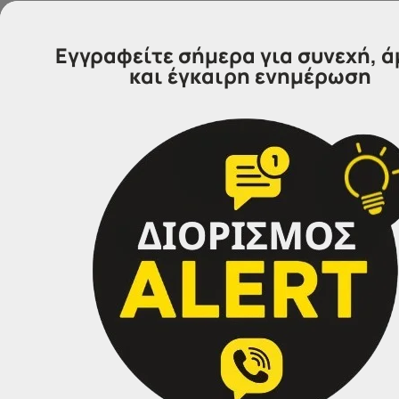
Εγγραφείτε σήμερα για συνεχή, 
και έγκαιρη ενημέρωση
Επικοινωνήστε μαζί μας
IDEA
Γραφεία Εξυπηρέτησης Πολιτών.
Θα χαρούμε να σας εξυπηρετήσουμε:
Τηλέφωνα επικοινωνίας
Σέρρες:
23213 02583
Αθήνα:
210 3000319
Θεσσαλονίκη:
2314 314202
Ιωάννινα:
26516 08616