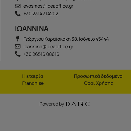
evosmos@ideaoffice.gr
+30 2314 314202
ΙΩΑΝΝΙΝΑ
Γεώργιου Καραϊσκάκη 38, Ισόγειο 45444
ioannina@ideaoffice.gr
+30 26516 08616
Η εταιρία
Προσωπικά δεδομένα
Franchise
Όροι Χρήσης
Powered by