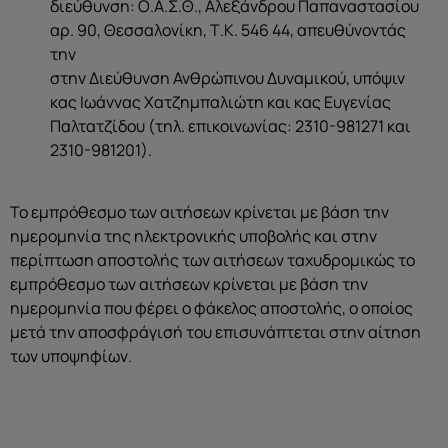
διεύθυνση: Ο.Α.Σ.Θ., Αλεξάνδρου Παπαναστασίου
αρ. 90, Θεσσαλονίκη, Τ.Κ. 546 44, απευθύνοντάς
την
στην Διεύθυνση Ανθρώπινου Δυναμικού, υπόψιν
κας Ιωάννας Χατζημπαλιώτη και κας Ευγενίας
Παλτατζίδου (τηλ. επικοινωνίας: 2310-981271 και
2310-981201).
Το εμπρόθεσμο των αιτήσεων κρίνεται με βάση την
ημερομηνία της ηλεκτρονικής υποβολής και στην
περίπτωση αποστολής των αιτήσεων ταχυδρομικώς το
εμπρόθεσμο των αιτήσεων κρίνεται με βάση την
ημερομηνία που φέρει ο φάκελος αποστολής, ο οποίος
μετά την αποσφράγισή του επισυνάπτεται στην αίτηση
των υποψηφίων.