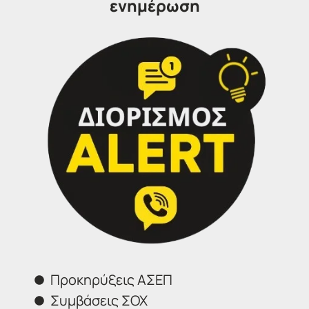
ενημέρωση
Διορισμός ALERT
Εγγραφή
ΤΙP
: Κάντε εγγραφή στον «Διορισμό ALERT»,
την αποκλειστική υπηρεσία των Γραφείων
μας για να ενημερώνεστε άμεσα με ένα
απλό SMS στο κινητό σας, για όλες τις
προκηρύξεις που αφορούν την ειδικότητα
σας.
Προκηρύξεις ΑΣΕΠ
Συμβάσεις ΣΟΧ