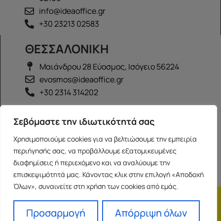
info@ideaoffice.gr
+30 23213 02583
ΘΕΣΣΑΛΟΝΙΚΗ
Μαιάνδρου 28 Εύοσμος, Ισόγειο 56224
evosmos@ideaoffice.gr
+30 2314 314202
ΙΩΑΝΝΙΝΑ
Σεβόμαστε την ιδιωτικότητά σας
Γεώργιου Καραϊσκάκη 38, Ισόγειο 45444
Χρησιμοποιούμε cookies για να βελτιώσουμε την εμπειρία
ioannina@ideaoffice.gr
περιήγησής σας, να προβάλλουμε εξατομικευμένες
+30 26516 08616
διαφημίσεις ή περιεχόμενο και να αναλύουμε την
επισκεψιμότητά μας. Κάνοντας κλικ στην επιλογή «Αποδοχή
Όλων», συναινείτε στη χρήση των cookies από εμάς.
Η εταιρία
Προσωπικά δεδομένα
Franchise
Όροι Χρήσης
Προσαρμογή
Απόρριψη όλων