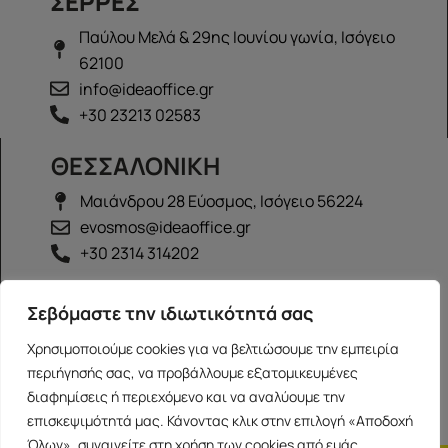
ΣΕΡΡΕΣ
Παύλου Μελά & 29ης Ιουνίου γωνία, Ισόγειο
62100
info@ideaoffice.gr
+30 23213 02583
ΘΕΣΣΑΛΟΝΙΚΗ
Μαιάνδρου 28 Εύοσμος, Ισόγειο 56224
evosmos@ideaoffice.gr
+30 2314 314202
ΙΩΑΝΝΙΝΑ
Σεβόμαστε την ιδιωτικότητά σας
Γεώργιου Καραϊσκάκη 38, Ισόγειο 45444
Χρησιμοποιούμε cookies για να βελτιώσουμε την εμπειρία
ioannina@ideaoffice.gr
περιήγησής σας, να προβάλλουμε εξατομικευμένες
+30 26516 08616
διαφημίσεις ή περιεχόμενο και να αναλύουμε την
επισκεψιμότητά μας. Κάνοντας κλικ στην επιλογή «Αποδοχή
Όλων», συναινείτε στη χρήση των cookies από εμάς.