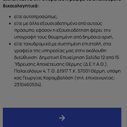
δικαιολογητικά:
είτε αυτοπροσώπως,
είτε με άλλο εξουσιοδοτημένο από αυτούς
πρόσωπο, εφόσον η εξουσιοδότηση φέρει την
υπογραφή τους θεωρημένη από δημόσια αρχή,
είτε ταχυδρομικά με συστημένη επιστολή, στα
γραφεία της υπηρεσίας μας στην ακόλουθη
διεύθυνση: Δημοτική Επιχείρηση Σελίδα 12 από 15
Ύδρευσης Αποχέτευσης Θέρμης (Δ.Ε.Υ.Α.Θ.),
Παλαιολόγων 4, Τ.Θ. Δ1917 Τ.Κ. 57001 Θέρμη, υπόψη
κας Γεωργίας Καραμβαλάση (τηλ. επικοινωνίας:
2310460534).