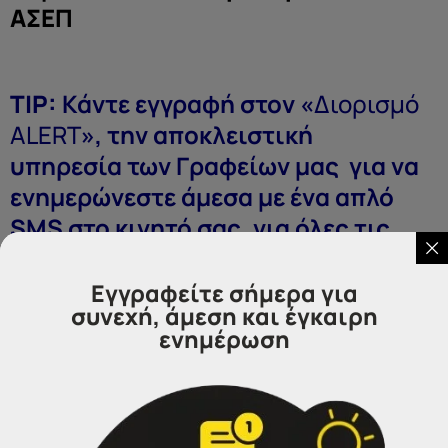
ΑΣΕΠ
ΤΙP:
Κάντε εγγραφή στον «
Διορισμό
ALERT
», την αποκλειστική
υπηρεσία των Γραφείων μας για να
ενημερώνεστε άμεσα με ένα απλό
SMS στο κινητό σας, για όλες τις
προκηρύξεις που αφορούν την
ειδικότητα σας. Εγγραφή
ΕΔΩ
Εγγραφείτε σήμερα για
συνεχή, άμεση και έγκαιρη
ενημέρωση
Τα Γραφεία IDEA αναλαμβάνουν,
κατόπιν ραντεβού και
εξ’αποστάσεως την επιτυχή