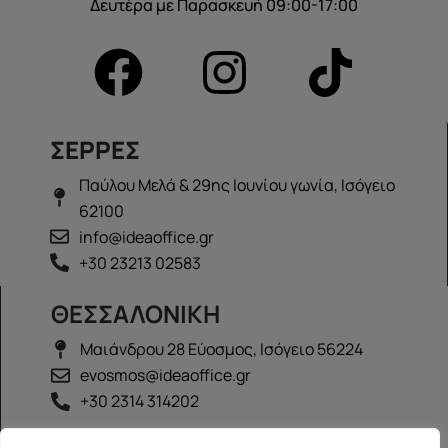
Δευτέρα με Παρασκευή 09:00-17:00
ΣΕΡΡΕΣ
Παύλου Μελά & 29ης Ιουνίου γωνία, Ισόγειο
62100
info@ideaoffice.gr
+30 23213 02583
ΘΕΣΣΑΛΟΝΙΚΗ
Μαιάνδρου 28 Εύοσμος, Ισόγειο 56224
evosmos@ideaoffice.gr
+30 2314 314202