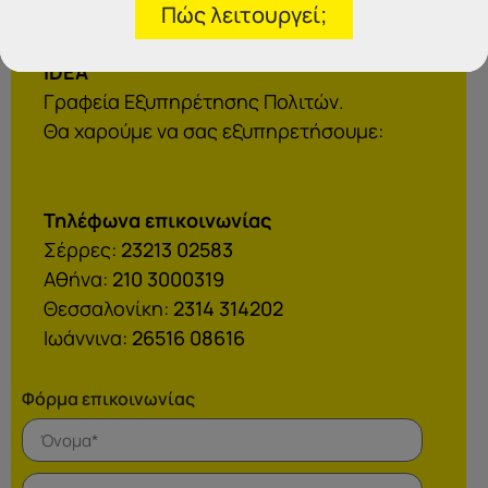
Πώς λειτουργεί;
IDEA
Γραφεία Εξυπηρέτησης Πολιτών.
Θα χαρούμε να σας εξυπηρετήσουμε:
Τηλέφωνα επικοινωνίας
Σέρρες:
23213 02583
Αθήνα:
210 3000319
Θεσσαλονίκη:
2314 314202
Ιωάννινα:
26516 08616
Φόρμα επικοινωνίας