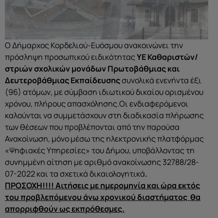
Ο Δήμαρχος Κορδελιού-Ευόσμου ανακοινώνει την
πρόσληψη προσωπικού ειδικότητας
ΥΕ Καθαριστών/
στριών σχολικών μονάδων Πρωτοβάθμιας και
Δευτεροβάθμιας Εκπαίδευσης
συνολικά ενενήντα έξι
(96) ατόμων, με σύμβαση ιδιωτικού δικαίου ορισμένου
χρόνου, πλήρους απασχόλησης.Οι ενδιαφερόμενοι
καλούνται να συμμετάσχουν στη διαδικασία πλήρωσης
των θέσεων που προβλέπονται από την παρούσα
Ανακοίνωση, μόνο μέσω της ηλεκτρονικής πλατφόρμας
«Ψηφιακές Υπηρεσίες» του Δήμου, υποβάλλοντας τη
συνημμένη αίτηση με αριθμό ανακοίνωσης 32788/28-
07-2022 και τα σχετικά δικαιολογητικά
.
ΠΡΟΣΟΧΗ!!!! Αιτήσεις με ημερομηνία και ώρα εκτός
του προβλεπόμενου άνω χρονικού διαστήματος θα
απορριφθούν ως εκπρόθεσμες.