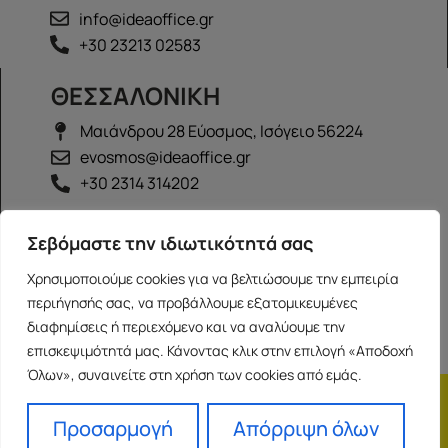
info@ideaoffice.gr
+30 23213 02583
ΘΕΣΣΑΛΟΝΙΚΗ
Μαιάνδρου 28 Εύοσμος, Ισόγειο 56224
evosmos@ideaoffice.gr
+30 2314 314202
ΙΩΑΝΝΙΝΑ
Σεβόμαστε την ιδιωτικότητά σας
Γεώργιου Καραϊσκάκη 38, Ισόγειο 45444
Χρησιμοποιούμε cookies για να βελτιώσουμε την εμπειρία
ioannina@ideaoffice.gr
περιήγησής σας, να προβάλλουμε εξατομικευμένες
+30 26516 08616
διαφημίσεις ή περιεχόμενο και να αναλύουμε την
επισκεψιμότητά μας. Κάνοντας κλικ στην επιλογή «Αποδοχή
Όλων», συναινείτε στη χρήση των cookies από εμάς.
Η εταιρία
Προσωπικά δεδομένα
Franchise
Όροι Χρήσης
Προσαρμογή
Απόρριψη όλων