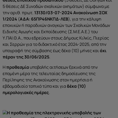
θέσεις εποχικού προσωπικού
(5 θέσεις ΔΕ Οδηγών και
5 θέσεις ΔΕ Συνοδών σχολικών οχημάτων) σύμφωνα με
την αριθ. πρωτ.
13130/03-07-2024
Ανακοίνωση ΣΟΧ
1/2024
(
ΑΔΑ: 65ΠΡ46ΝΚΠΔ-ΛΕΒ
), για την κάλυψη
εποχικών ή παροδικών αναγκών των Σχολικών Μονάδων
Ειδικής Αγωγής και Εκπαίδευσης (Σ.Μ.Ε.Α.Ε.) του
Υ.ΠΑΙ.Θ.A., που εδρεύουν στους Δήμους Κιλκίς, Πιερίας
και Σερρών για το διδακτικό έτος 2024-2025, από την
υπογραφή της σύμβασης έως δέκα (10) μήνες και
όχι
πέραν της 30/06/2025
.
Η
προθεσμία
υποβολής αιτήσεων ξεκινά από την
επομένη μέρα της τελευταίας δημοσίευσης της
Περίληψης της Ανακοίνωσης στον ημερήσιο ή
εβδομαδιαίο τοπικό τύπο και για
δέκα (10)
ημερολογιακές ημέρες
.
Η προθεσμία της ηλεκτρονικής υποβολής των