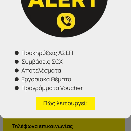
[contact-form-7 id=”23466″ title=”contact dynamic
receipt”]
Προκηρύξεις ΑΣΕΠ
Συμβάσεις ΣΟΧ
Επικοινωνήστε μαζί μας
Αποτελέσματα
Εργασιακά Θέματα
IDEA
Προγράμματα Voucher
Γραφεία Εξυπηρέτησης Πολιτών.
Θα χαρούμε να σας εξυπηρετήσουμε:
Πώς λειτουργεί;
Τηλέφωνα επικοινωνίας