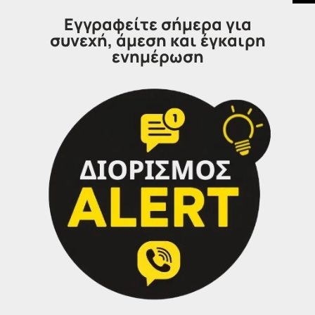
σας.
Εγγραφείτε σήμερα για
συνεχή, άμεση και έγκαιρη
ενημέρωση
Τα Γραφεία IDEA αναλαμβάνουν, κατόπιν
ραντεβού αλλά και εξ’αποστάσεως την επιτυχή
συμπλήρωση και ηλεκτρονική υποβολή της
αίτησης σας.
Επικοινωνήστε μαζί μας
IDEA