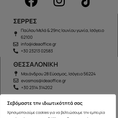
ΣΕΡΡΕΣ
Παύλου Μελά & 29ης Ιουνίου γωνία, Ισόγειο
62100
info@ideaoffice.gr
+30 23213 02583
ΘΕΣΣΑΛΟΝΙΚΗ
Μαιάνδρου 28 Εύοσμος, Ισόγειο 56224
evosmos@ideaoffice.gr
+30 2314 314202
ΙΩΑΝΝΙΝΑ
Σεβόμαστε την ιδιωτικότητά σας
Γεώργιου Καραϊσκάκη 38, Ισόγειο 45444
Χρησιμοποιούμε cookies για να βελτιώσουμε την εμπειρία
ioannina@ideaoffice.gr