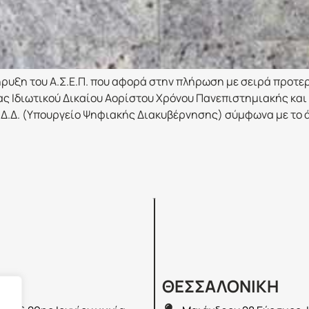
ήρυξη του Α.Σ.Ε.Π. που αφορά στην πλήρωση με σειρά προτε
ς Ιδιωτικού Δικαίου Αορίστου Χρόνου Πανεπιστημιακής και
Δ.Δ. (Υπουργείο Ψηφιακής Διακυβέρνησης) σύμφωνα με το άρθ
Σ
ΘΕΣΣΑΛΟΝΙΚΗ