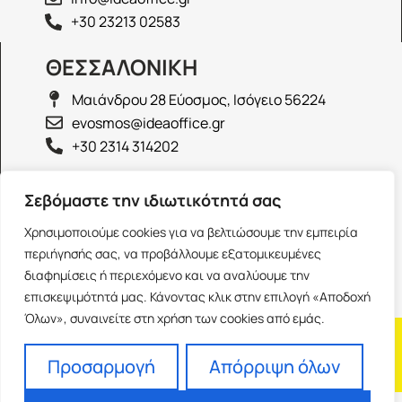
+30 23213 02583
ΘΕΣΣΑΛΟΝΙΚΗ
Μαιάνδρου 28 Εύοσμος, Ισόγειο 56224
evosmos@ideaoffice.gr
+30 2314 314202
ΙΩΑΝΝΙΝΑ
Σεβόμαστε την ιδιωτικότητά σας
Γεώργιου Καραϊσκάκη 38, Ισόγειο 45444
Χρησιμοποιούμε cookies για να βελτιώσουμε την εμπειρία
ioannina@ideaoffice.gr
περιήγησής σας, να προβάλλουμε εξατομικευμένες
+30 26516 08616
διαφημίσεις ή περιεχόμενο και να αναλύουμε την
επισκεψιμότητά μας. Κάνοντας κλικ στην επιλογή «Αποδοχή
Όλων», συναινείτε στη χρήση των cookies από εμάς.
Η εταιρία
Προσωπικά δεδομένα
Franchise
Όροι Χρήσης
Προσαρμογή
Απόρριψη όλων