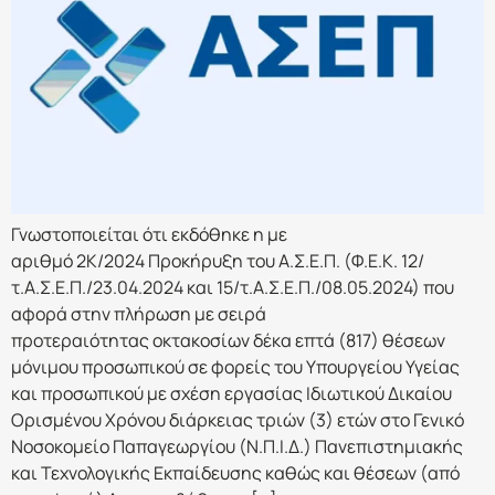
Γνωστοποιείται ότι εκδόθηκε η με
αριθμό 2Κ/2024 Προκήρυξη του Α.Σ.Ε.Π. (Φ.Ε.Κ. 12/
τ.Α.Σ.Ε.Π./23.04.2024 και 15/τ.Α.Σ.Ε.Π./08.05.2024) που
αφορά στην πλήρωση με σειρά
προτεραιότητας οκτακοσίων δέκα επτά (817) θέσεων
μόνιμου προσωπικού σε φορείς του Υπουργείου Υγείας
και προσωπικού με σχέση εργασίας Ιδιωτικού Δικαίου
Ορισμένου Χρόνου διάρκειας τριών (3) ετών στο Γενικό
Νοσοκομείο Παπαγεωργίου (Ν.Π.Ι.Δ.) Πανεπιστημιακής
και Τεχνολογικής Εκπαίδευσης καθώς και θέσεων (από