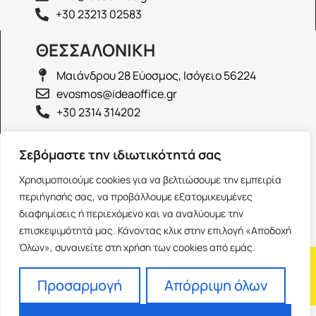
+30 23213 02583
ΘΕΣΣΑΛΟΝΙΚΗ
Μαιάνδρου 28 Εύοσμος, Ισόγειο 56224
evosmos@ideaoffice.gr
+30 2314 314202
ΙΩΑΝΝΙΝΑ
Σεβόμαστε την ιδιωτικότητά σας
Γεώργιου Καραϊσκάκη 38, Ισόγειο 45444
Χρησιμοποιούμε cookies για να βελτιώσουμε την εμπειρία
ioannina@ideaoffice.gr
περιήγησής σας, να προβάλλουμε εξατομικευμένες
+30 26516 08616
διαφημίσεις ή περιεχόμενο και να αναλύουμε την
επισκεψιμότητά μας. Κάνοντας κλικ στην επιλογή «Αποδοχή
Όλων», συναινείτε στη χρήση των cookies από εμάς.
Η εταιρία
Προσωπικά δεδομένα
Franchise
Όροι Χρήσης
Προσαρμογή
Απόρριψη όλων