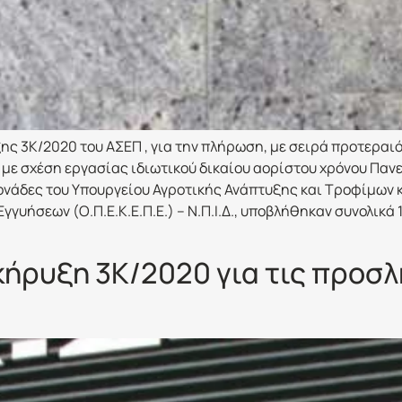
ης 3Κ/2020 του ΑΣΕΠ , για την πλήρωση, με σειρά προτεραιό
με σχέση εργασίας ιδιωτικού δικαίου αορίστου χρόνου Πανε
νάδες του Υπουργείου Αγροτικής Ανάπτυξης και Τροφίμων 
γυήσεων (Ο.Π.Ε.Κ.Ε.Π.Ε.) – Ν.Π.Ι.Δ., υποβλήθηκαν συνολικά 
κήρυξη 3Κ/2020 για τις προσλ