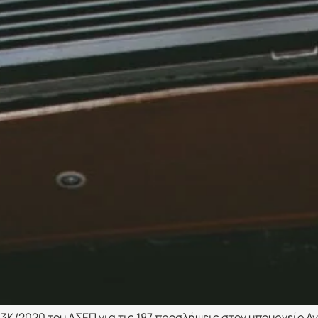
Κ/2020 του ΑΣΕΠ για τις 187 προσλήψεις στον υπουργείο Α