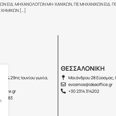
ΩΝ ΕΙΔ. ΜΗΧΑΝΟΛΟΓΩΝ ΜΗ-ΧΑΝΙΚΩΝ, ΠΕ ΜΗΧΑΝΙΚΩΝ ΕΙΔ. ΠΟ
ΧΗΜΙΚΩΝ […]
Σ
ΘΕΣΣΑΛΟΝΙΚΗ
λά & 29ης Ιουνίου γωνία,
Μαιάνδρου 28 Εύοσμος, 
2100
evosmos@ideaoffice.gr
office.gr
+30 2314 314202
 02583
ή