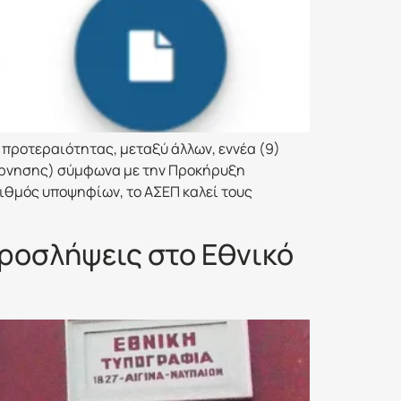
 προτεραιότητας, μεταξύ άλλων, εννέα (9)
έρνησης) σύμφωνα με την Προκήρυξη
ριθμός υποψηφίων, το ΑΣΕΠ καλεί τους
ροσλήψεις στο Εθνικό