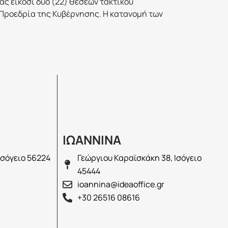
ς είκοσι δύο (22) θέσεων τακτικού
Προεδρία της Κυβέρνησης. Η κατανομή των
ΙΩΑΝΝΙΝΑ
Ισόγειο 56224
Γεώργιου Καραϊσκάκη 38, Ισόγειο
45444
ioannina@ideaoffice.gr
+30 26516 08616