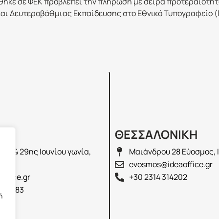
ηκε σε ΦΕΚ προβλέπει την πλήρωση με σειρά προτεραιότητα
και Δευτεροβάθμιας Εκπαίδευσης στο Εθνικό Τυπογραφείο (
Σ
ΘΕΣΣΑΛΟΝΙΚΗ
λά & 29ης Ιουνίου γωνία,
Μαιάνδρου 28 Εύοσμος, 
2100
evosmos@ideaoffice.gr
office.gr
+30 2314 314202
 02583
ή