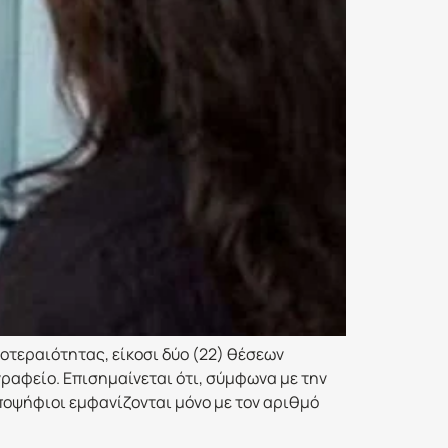
οτεραιότητας, είκοσι δύο (22) θέσεων
ραφείο. Επισημαίνεται ότι, σύμφωνα με την
οψήφιοι εμφανίζονται μόνο με τον αριθμό