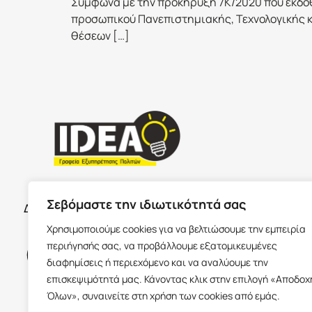
Σύμφωνα με την προκήρυξη 7Κ/2020 που εκδόθ
προσωπικού Πανεπιστημιακής, Τεχνολογικής 
θέσεων […]
ΣΕΡΡΕ
ΩΡΑΡΙΟ ΚΑΤΑΣΤΗΜΑΤΩΝ
Σεβόμαστε την ιδιωτικότητά σας
Δευτέρα με Παρασκευή 09:00-17:00
Παύλου Με
Χρησιμοποιούμε cookies για να βελτιώσουμε την εμπειρία
Ισόγειο 6
περιήγησής σας, να προβάλλουμε εξατομικευμένες
info@idea
διαφημίσεις ή περιεχόμενο και να αναλύουμε την
+30 23213
επισκεψιμότητά μας. Κάνοντας κλικ στην επιλογή «Αποδοχ
Όλων», συναινείτε στη χρήση των cookies από εμάς.