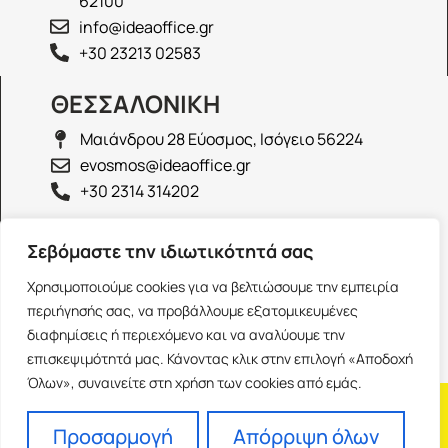
62100
info@ideaoffice.gr
+30 23213 02583
ΘΕΣΣΑΛΟΝΙΚΗ
Μαιάνδρου 28 Εύοσμος, Ισόγειο 56224
evosmos@ideaoffice.gr
+30 2314 314202
ΙΩΑΝΝΙΝΑ
Σεβόμαστε την ιδιωτικότητά σας
Γεώργιου Καραϊσκάκη 38, Ισόγειο 45444
Χρησιμοποιούμε cookies για να βελτιώσουμε την εμπειρία
ioannina@ideaoffice.gr
περιήγησής σας, να προβάλλουμε εξατομικευμένες
+30 26516 08616
διαφημίσεις ή περιεχόμενο και να αναλύουμε την
επισκεψιμότητά μας. Κάνοντας κλικ στην επιλογή «Αποδοχή
Όλων», συναινείτε στη χρήση των cookies από εμάς.
Η εταιρία
Προσωπικά δεδομένα
Franchise
Όροι Χρήσης
Προσαρμογή
Απόρριψη όλων