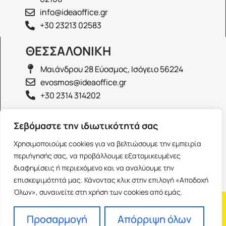
info@ideaoffice.gr
+30 23213 02583
ΘΕΣΣΑΛΟΝΙΚΗ
Μαιάνδρου 28 Εύοσμος, Ισόγειο 56224
evosmos@ideaoffice.gr
+30 2314 314202
ΙΩΑΝΝΙΝΑ
Σεβόμαστε την ιδιωτικότητά σας
Γεώργιου Καραϊσκάκη 38, Ισόγειο 45444
Χρησιμοποιούμε cookies για να βελτιώσουμε την εμπειρία
ioannina@ideaoffice.gr
περιήγησής σας, να προβάλλουμε εξατομικευμένες
+30 26516 08616
διαφημίσεις ή περιεχόμενο και να αναλύουμε την
επισκεψιμότητά μας. Κάνοντας κλικ στην επιλογή «Αποδοχή
Όλων», συναινείτε στη χρήση των cookies από εμάς.
Η εταιρία
Προσωπικά δεδομένα
Franchise
Όροι Χρήσης
Προσαρμογή
Απόρριψη όλων