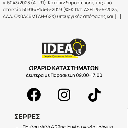
ν. 5043/2023 (Α΄ 91). Κατόπιν δημοσίευσης της υπό
στοιχεία 50316/Ε1/4-5-2023 (ΦΕΚ 11/τ. ΑΣΕΠ/5-5-2023,
ΑΔΑ: ΩΧ0Α46ΜΤΛΗ-62Χ) υπουργικής απόφασης και […]
ΩΡΑΡΙΟ ΚΑΤΑΣΤΗΜΑΤΩΝ
Δευτέρα με Παρασκευή 09:00-17:00
ΣΕΡΡΕΣ
Παύλου Μελά & 29ης Ιουνίου γωνία, Ισόγειο