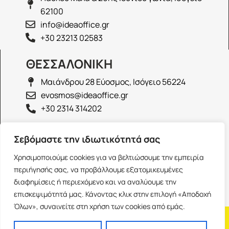
62100
info@ideaoffice.gr
+30 23213 02583
ΘΕΣΣΑΛΟΝΙΚΗ
Μαιάνδρου 28 Εύοσμος, Ισόγειο 56224
evosmos@ideaoffice.gr
+30 2314 314202
ΙΩΑΝΝΙΝΑ
Σεβόμαστε την ιδιωτικότητά σας
Γεώργιου Καραϊσκάκη 38, Ισόγειο 45444
Χρησιμοποιούμε cookies για να βελτιώσουμε την εμπειρία
ioannina@ideaoffice.gr
περιήγησής σας, να προβάλλουμε εξατομικευμένες
+30 26516 08616
διαφημίσεις ή περιεχόμενο και να αναλύουμε την
επισκεψιμότητά μας. Κάνοντας κλικ στην επιλογή «Αποδοχή
Όλων», συναινείτε στη χρήση των cookies από εμάς.
Η εταιρία
Προσωπικά δεδομένα