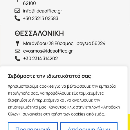
62100
info@ideaoffice.gr
+30 23213 02583
ΘΕΣΣΑΛΟΝΙΚΗ
Μαιάνδρου 28 Εύοσμος, Ισόγειο 56224
evosmos@ideaoffice.gr
+30 2314 314202
ΙΩΑΝΝΙΝΑ
Σεβόμαστε την ιδιωτικότητά σας
Γεώργιου Καραϊσκάκη 38, Ισόγειο 45444
Χρησιμοποιούμε cookies για να βελτιώσουμε την εμπειρία
ioannina@ideaoffice.gr
περιήγησής σας, να προβάλλουμε εξατομικευμένες
+30 26516 08616
διαφημίσεις ή περιεχόμενο και να αναλύουμε την
επισκεψιμότητά μας. Κάνοντας κλικ στην επιλογή «Αποδοχή
Όλων», συναινείτε στη χρήση των cookies από εμάς.
Η εταιρία
Προσωπικά δεδομένα
Franchise
Όροι Χρήσης
Προσαρμογή
Απόρριψη όλων