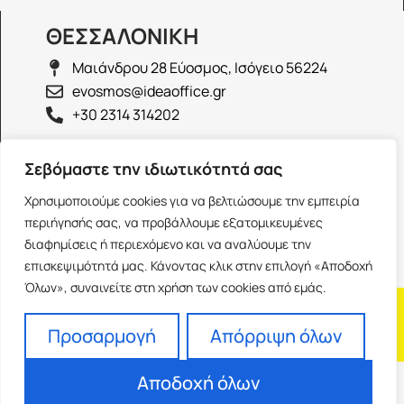
ΘΕΣΣΑΛΟΝΙΚΗ
Μαιάνδρου 28 Εύοσμος, Ισόγειο 56224
evosmos@ideaoffice.gr
+30 2314 314202
ΙΩΑΝΝΙΝΑ
Σεβόμαστε την ιδιωτικότητά σας
Γεώργιου Καραϊσκάκη 38, Ισόγειο 45444
Χρησιμοποιούμε cookies για να βελτιώσουμε την εμπειρία
ioannina@ideaoffice.gr
περιήγησής σας, να προβάλλουμε εξατομικευμένες
+30 26516 08616
διαφημίσεις ή περιεχόμενο και να αναλύουμε την
επισκεψιμότητά μας. Κάνοντας κλικ στην επιλογή «Αποδοχή
Όλων», συναινείτε στη χρήση των cookies από εμάς.
Η εταιρία
Προσωπικά δεδομένα
Franchise
Όροι Χρήσης
Προσαρμογή
Απόρριψη όλων
Αποδοχή όλων
Powered by