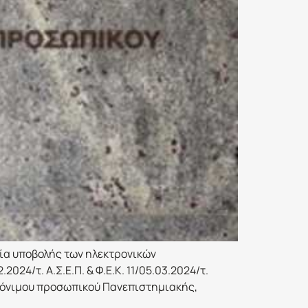
μία υποβολής των ηλεκτρονικών
024/τ. Α.Σ.Ε.Π. & Φ.Ε.Κ. 11/05.03.2024/τ.
 μόνιμου προσωπικού Πανεπιστημιακής,