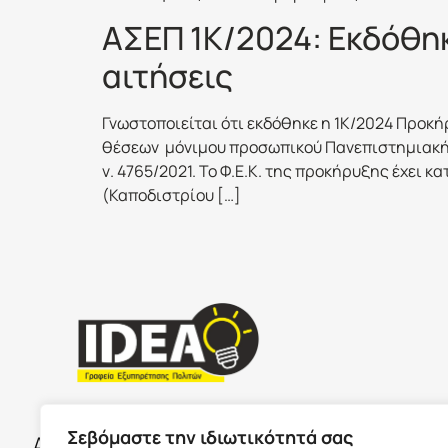
ΑΣΕΠ 1Κ/2024: Εκδόθηκ
αιτήσεις
Γνωστοποιείται ότι εκδόθηκε η 1Κ/2024 Προκ
θέσεων μόνιμου προσωπικού Πανεπιστημιακής
ν. 4765/2021. Το Φ.Ε.Κ. της προκήρυξης έχει 
(Καποδιστρίου […]
ΣΕΡΡΕ
ΩΡΑΡΙΟ ΚΑΤΑΣΤΗΜΑΤΩΝ
Σεβόμαστε την ιδιωτικότητά σας
Δευτέρα με Παρασκευή 09:00-17:00