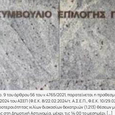
ρ. 9 του άρθρου 56 του ν.4765/2021, παρατείνεται η προθεσ
του ΑΣΕΠ (Φ.Ε.Κ. 8/22.02.2024/τ. Α.Σ.Ε.Π., Φ.Ε.Κ. 10/29.02.2
προτεραιότητας χιλίων διακοσίων δεκατριών (1.213) θέσεων
 στη Δημοτική Αστυνομία, μέχρι τις 14:00 το μεσημέρι […]