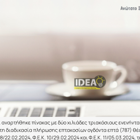
.Π. αναρτήθηκε πίνακας με δύο χιλιάδες τριακόσιους ενενήν
 στη διαδικασία πλήρωσης επτακοσίων ογδόντα επτά (787) θ
/22.02.2024, Φ.Ε.Κ. 10/29.02.2024 και Φ.Ε.Κ. 11/05.03.2024, 