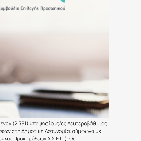
τα έναν (2.391) υποψηφίους/ες Δευτεροβάθμιας
έσεων στη Δημοτική Αστυνομία, σύμφωνα με
τεύχος Προκηρύξεων Α.Σ.Ε.Π.). Οι