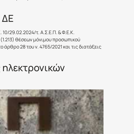
 ΔΕ
 10/29.02.2024/τ. Α.Σ.Ε.Π. & Φ.Ε.Κ.
 (1.213) θέσεων μόνιμου προσωπικού
άρθρο 28 του ν. 4765/2021 και τις διατάξεις
 ηλεκτρονικών