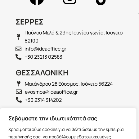
ΣΕΡΡΕΣ
Παύλου Μελά & 29ης Ιουνίου γωνία, Ισόγειο
62100
info@ideaoffice.gr
+30 23213 02583
ΘΕΣΣΑΛΟΝΙΚΗ
Μαιάνδρου 28 Εύοσμος, Ισόγειο 56224
evosmos@ideaoffice.gr
+30 2314 314202
ΙΩΑΝΝΙΝΑ
Σεβόμαστε την ιδιωτικότητά σας
Γεώργιου Καραϊσκάκη 38, Ισόγειο 45444
Χρησιμοποιούμε cookies για να βελτιώσουμε την εμπειρία
ioannina@ideaoffice.gr
περιήγησής σας, να προβάλλουμε εξατομικευμένες