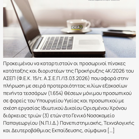
Προκειμένου να καταρτιστούν οι προσωρινοί πίνακες
κατάταξης και διοριστέων της Προκήρυξης 4Κ/2026 του
ΑΣΕΠ (Φ.Ε.Κ. 15/τ. Α.Σ.Ε.Π./13.03.2026) που αφορά στην
πλήρωση με σειρά προτεραιότητας χιλίων εξακοσίων
πενήντα τεσσάρων (1.654) θέσεων μόνιμου προσωπικού
σε φορείς του Υπουργείου Υγείας και προσωπικού με
σχέση εργασίας Ιδιωτικού Δικαίου Ορισμένου Χρόνου
διάρκειας τριών (3) ετών στο Γενικό Νοσοκομείο
Παπαγεωργίου (Ν.Π.Ι.Δ.) Πανεπιστημιακής, Τεχνολογικής
και Δευτεροβάθμιας Εκπαίδευσης, σύμφωνα […]