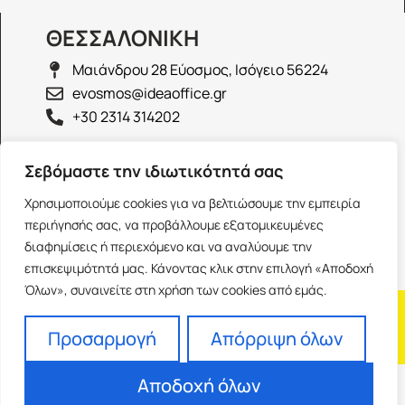
ΘΕΣΣΑΛΟΝΙΚΗ
Μαιάνδρου 28 Εύοσμος, Ισόγειο 56224
evosmos@ideaoffice.gr
+30 2314 314202
ΙΩΑΝΝΙΝΑ
Σεβόμαστε την ιδιωτικότητά σας
Γεώργιου Καραϊσκάκη 38, Ισόγειο 45444
Χρησιμοποιούμε cookies για να βελτιώσουμε την εμπειρία
ioannina@ideaoffice.gr
περιήγησής σας, να προβάλλουμε εξατομικευμένες
+30 26516 08616
διαφημίσεις ή περιεχόμενο και να αναλύουμε την
επισκεψιμότητά μας. Κάνοντας κλικ στην επιλογή «Αποδοχή
Όλων», συναινείτε στη χρήση των cookies από εμάς.
Η εταιρία
Προσωπικά δεδομένα
Franchise
Όροι Χρήσης
Προσαρμογή
Απόρριψη όλων
Αποδοχή όλων
Powered by