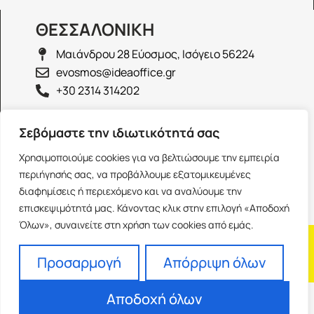
ΘΕΣΣΑΛΟΝΙΚΗ
Μαιάνδρου 28 Εύοσμος, Ισόγειο 56224
evosmos@ideaoffice.gr
+30 2314 314202
ΙΩΑΝΝΙΝΑ
Σεβόμαστε την ιδιωτικότητά σας
Γεώργιου Καραϊσκάκη 38, Ισόγειο 45444
Χρησιμοποιούμε cookies για να βελτιώσουμε την εμπειρία
ioannina@ideaoffice.gr
περιήγησής σας, να προβάλλουμε εξατομικευμένες
+30 26516 08616
διαφημίσεις ή περιεχόμενο και να αναλύουμε την
επισκεψιμότητά μας. Κάνοντας κλικ στην επιλογή «Αποδοχή
Όλων», συναινείτε στη χρήση των cookies από εμάς.
Η εταιρία
Προσωπικά δεδομένα
Franchise
Όροι Χρήσης
Προσαρμογή
Απόρριψη όλων
Αποδοχή όλων
Powered by