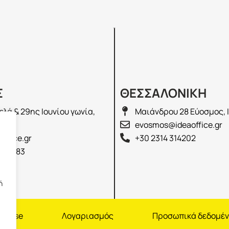
Σ
ΘΕΣΣΑΛΟΝΙΚΗ
λά & 29ης Ιουνίου γωνία,
Μαιάνδρου 28 Εύοσμος, 
2100
evosmos@ideaoffice.gr
office.gr
+30 2314 314202
 02583
ή
nchise
Λογαριασμός
Προσωπικά δεδομέ