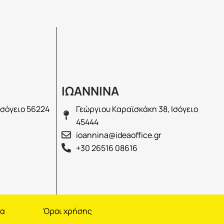
ΙΩΑΝΝΙΝΑ
Ισόγειο 56224
Γεώργιου Καραϊσκάκη 38, Ισόγειο
45444
ioannina@ideaoffice.gr
+30 26516 08616
να
Όροι χρήσης