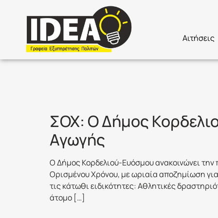
Αιτήσεις
Ετικέτα:
Φ
ΣΟΧ: Ο Δήμος Κορδελι
Αγωγής
Ο Δήμος Κορδελιού-Ευόσμου ανακοινώνει την 
Ορισμένου Χρόνου, με ωριαία αποζημίωση για
τις κάτωθι ειδικότητες: Αθλητικές δραστηριότ
άτομο […]