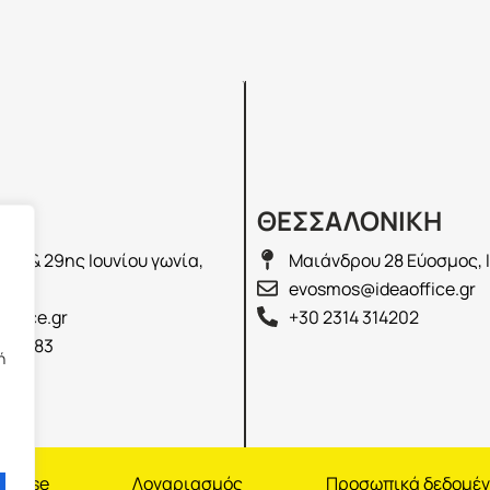
Σ
ΘΕΣΣΑΛΟΝΙΚΗ
λά & 29ης Ιουνίου γωνία,
Μαιάνδρου 28 Εύοσμος, 
2100
evosmos@ideaoffice.gr
office.gr
+30 2314 314202
 02583
ή
nchise
Λογαριασμός
Προσωπικά δεδομέ