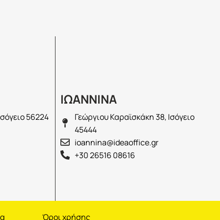
ΙΩΑΝΝΙΝΑ
Ισόγειο 56224
Γεώργιου Καραϊσκάκη 38, Ισόγειο
45444
ioannina@ideaoffice.gr
+30 26516 08616
να
Όροι χρήσης