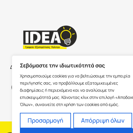
ΣΕΡΡΕ
ΩΡΑΡΙΟ ΚΑΤΑΣΤΗΜΑΤΩΝ
Σεβόμαστε την ιδιωτικότητά σας
Δευτέρα με Παρασκευή 09:00-17:00
Παύλου Με
Χρησιμοποιούμε cookies για να βελτιώσουμε την εμπειρία
Ισόγειο 6
περιήγησής σας, να προβάλλουμε εξατομικευμένες
info@idea
διαφημίσεις ή περιεχόμενο και να αναλύουμε την
+30 23213
επισκεψιμότητά μας. Κάνοντας κλικ στην επιλογή «Αποδοχ
Όλων», συναινείτε στη χρήση των cookies από εμάς.
Προσαρμογή
Απόρριψη όλων
H εταιρεία
Fra