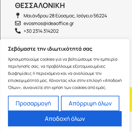
ΘΕΣΣΑΛΟΝΙΚΗ
Μαιάνδρου 28 Εύοσμος, Ισόγειο 56224
evosmos@ideaoffice.gr
+30 2314 314202
ΙΩΑΝΝΙΝΑ
Σεβόμαστε την ιδιωτικότητά σας
Γεώργιου Καραϊσκάκη 38, Ισόγειο 45444
Χρησιμοποιούμε cookies για να βελτιώσουμε την εμπειρία
ioannina@ideaoffice.gr
περιήγησής σας, να προβάλλουμε εξατομικευμένες
+30 26516 08616
διαφημίσεις ή περιεχόμενο και να αναλύουμε την
επισκεψιμότητά μας. Κάνοντας κλικ στην επιλογή «Αποδοχή
Όλων», συναινείτε στη χρήση των cookies από εμάς.
Η εταιρία
Προσωπικά δεδομένα
Franchise
Όροι Χρήσης
Προσαρμογή
Απόρριψη όλων
Αποδοχή όλων
Powered by