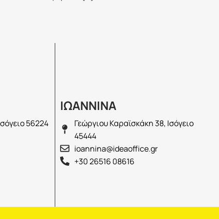
ΙΩΑΝΝΙΝΑ
Ισόγειο 56224
Γεώργιου Καραϊσκάκη 38, Ισόγειο
45444
ioannina@ideaoffice.gr
+30 26516 08616