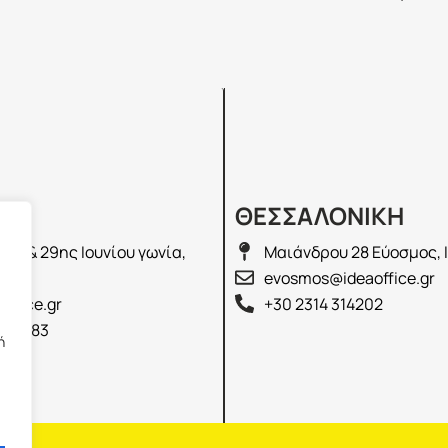
Σ
ΘΕΣΣΑΛΟΝΙΚΗ
λά & 29ης Ιουνίου γωνία,
Μαιάνδρου 28 Εύοσμος, 
2100
evosmos@ideaoffice.gr
office.gr
+30 2314 314202
 02583
ή