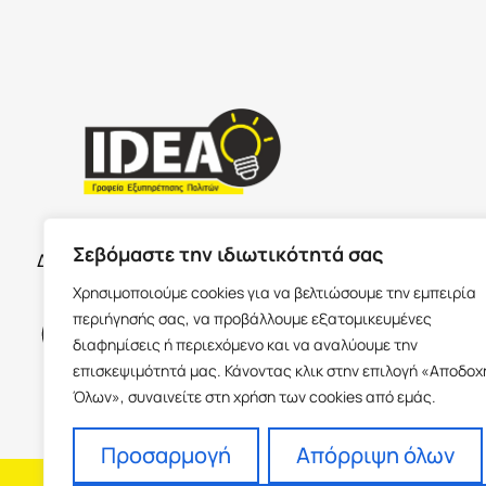
ΣΕΡΡΕ
ΩΡΑΡΙΟ ΚΑΤΑΣΤΗΜΑΤΩΝ
Σεβόμαστε την ιδιωτικότητά σας
Δευτέρα με Παρασκευή 09:00-17:00
Παύλου Με
Χρησιμοποιούμε cookies για να βελτιώσουμε την εμπειρία
Ισόγειο 6
περιήγησής σας, να προβάλλουμε εξατομικευμένες
info@idea
διαφημίσεις ή περιεχόμενο και να αναλύουμε την
+30 23213
επισκεψιμότητά μας. Κάνοντας κλικ στην επιλογή «Αποδοχ
Όλων», συναινείτε στη χρήση των cookies από εμάς.
Προσαρμογή
Απόρριψη όλων