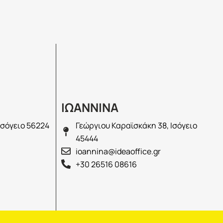
ΙΩΑΝΝΙΝΑ
Ισόγειο 56224
Γεώργιου Καραϊσκάκη 38, Ισόγειο
45444
ioannina@ideaoffice.gr
+30 26516 08616