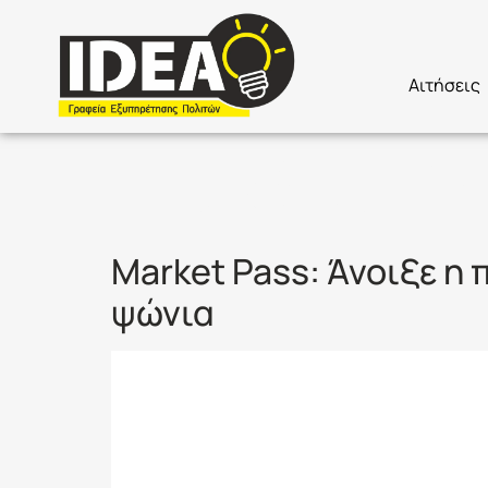
Αιτήσεις
Ετικέτα:
M
Market Pass: Άνοιξε η
ψώνια