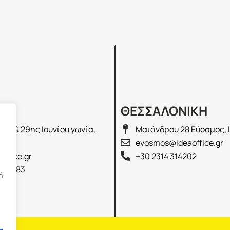
Σ
ΘΕΣΣΑΛΟΝΙΚΗ
λά & 29ης Ιουνίου γωνία,
Μαιάνδρου 28 Εύοσμος, 
2100
evosmos@ideaoffice.gr
office.gr
+30 2314 314202
 02583
ή