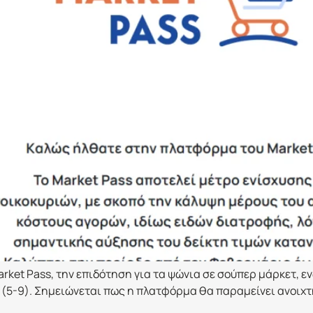
rket Pass, την επιδότηση για τα ψώνια σε σούπερ μάρκετ, ε
(5-9). Σημειώνεται πως η πλατφόρμα θα παραμείνει ανοιχτή 