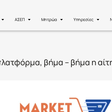
ΑΣΕΠ
Μητρώα
Υπηρεσίες
ARKET PASS
 πλατφόρμα, βήμα – βήμα η αίτ