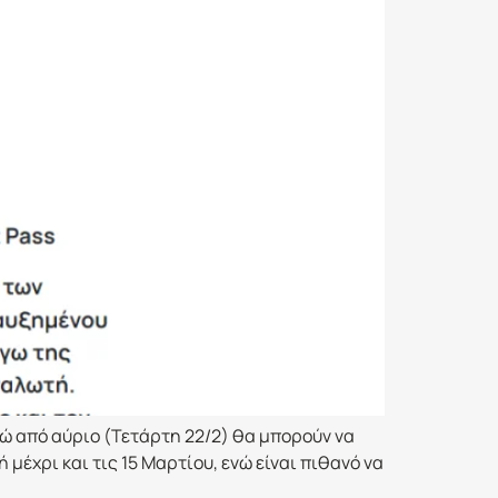
νώ από αύριο (Τετάρτη 22/2) θα μπορούν να
μέχρι και τις 15 Μαρτίου, ενώ είναι πιθανό να