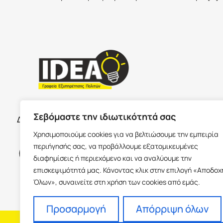
ΣΕΡΡΕ
ΩΡΑΡΙΟ ΚΑΤΑΣΤΗΜΑΤΩΝ
Σεβόμαστε την ιδιωτικότητά σας
Δευτέρα με Παρασκευή 09:00-17:00
Παύλου Με
Χρησιμοποιούμε cookies για να βελτιώσουμε την εμπειρία
Ισόγειο 6
περιήγησής σας, να προβάλλουμε εξατομικευμένες
info@idea
διαφημίσεις ή περιεχόμενο και να αναλύουμε την
+30 23213
επισκεψιμότητά μας. Κάνοντας κλικ στην επιλογή «Αποδοχ
Όλων», συναινείτε στη χρήση των cookies από εμάς.
Προσαρμογή
Απόρριψη όλων