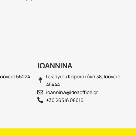
ΙΩΑΝΝΙΝΑ
Ισόγειο 56224
Γεώργιου Καραϊσκάκη 38, Ισόγειο
45444
ioannina@ideaoffice.gr
+30 26516 08616