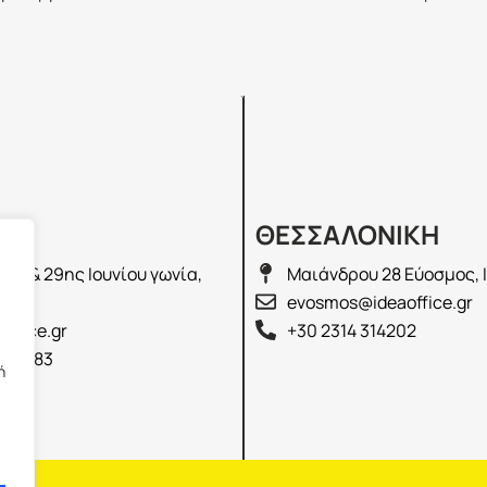
Σ
ΘΕΣΣΑΛΟΝΙΚΗ
λά & 29ης Ιουνίου γωνία,
Μαιάνδρου 28 Εύοσμος, 
2100
evosmos@ideaoffice.gr
office.gr
+30 2314 314202
 02583
ή