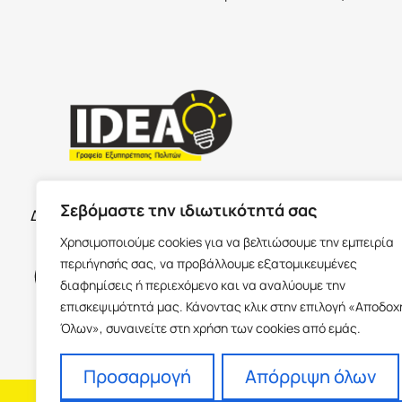
ΣΕΡΡΕ
ΩΡΑΡΙΟ ΚΑΤΑΣΤΗΜΑΤΩΝ
Σεβόμαστε την ιδιωτικότητά σας
Δευτέρα με Παρασκευή 09:00-17:00
Παύλου Με
Χρησιμοποιούμε cookies για να βελτιώσουμε την εμπειρία
Ισόγειο 6
περιήγησής σας, να προβάλλουμε εξατομικευμένες
info@idea
διαφημίσεις ή περιεχόμενο και να αναλύουμε την
+30 23213
επισκεψιμότητά μας. Κάνοντας κλικ στην επιλογή «Αποδοχ
Όλων», συναινείτε στη χρήση των cookies από εμάς.
Προσαρμογή
Απόρριψη όλων