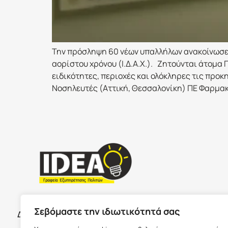
Την πρόσληψη 60 νέων υπαλλήλων ανακοίνωσε
αορίστου χρόνου (Ι.Δ.Α.Χ.). Ζητούνται άτομα
ειδικότητες, περιοχές και ολόκληρες τις προ
Νοσηλευτές (Αττική, Θεσσαλονίκη) ΠΕ Φαρμακο
ΣΕΡΡΕ
ΩΡΑΡΙΟ ΚΑΤΑΣΤΗΜΑΤΩΝ
Σεβόμαστε την ιδιωτικότητά σας
Δευτέρα με Παρασκευή 09:00-17:00
Παύλου Με