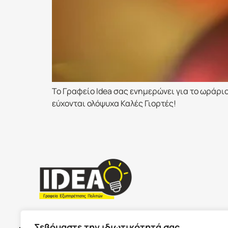
To Γραφείο Idea σας ενημερώνει για το ωράρι
εύχονται ολόψυχα Καλές Γιορτές!
ΣΕΡΡΕ
ΩΡΑΡΙΟ ΚΑΤΑΣΤΗΜΑΤΩΝ
Σεβόμαστε την ιδιωτικότητά σας