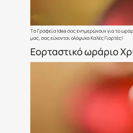
Tα Γραφεία Idea σας ενημερώνουν για το ωράρ
μας, σας εύχονται ολόψυχα Καλές Γιορτές!
Εορταστικό ωράριο Χρ