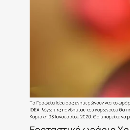
Tα Γραφεία Idea σας ενημερώνουν για το ωράρ
IDEA, λόγω της πανδημίας του κορωνόιου θα π
Κυριακή 03 Ιανουαρίου 2020. Θα μπορείτε να μ
Εορταστικό ωράριο Χρ