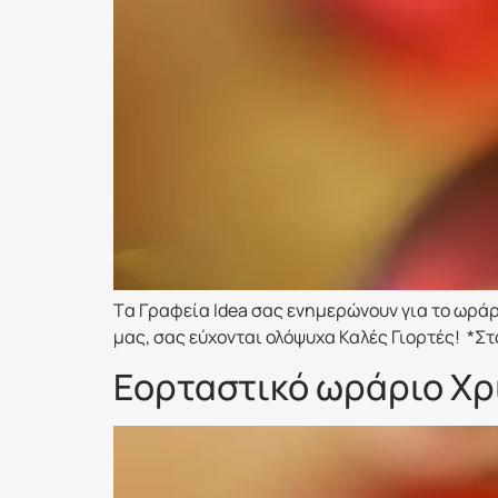
Tα Γραφεία Idea σας ενημερώνουν για το ωράρ
μας, σας εύχονται ολόψυχα Καλές Γιορτές! *Σ
Εορταστικό ωράριο Χρ