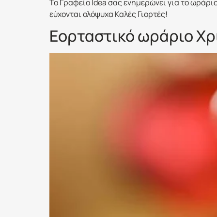
To Γραφείο Idea σας ενημερώνει για το ωράρι
εύχονται ολόψυχα Καλές Γιορτές!
Εορταστικό ωράριο Χρ